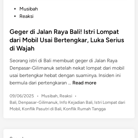
P
Musibah
o
Reaksi
s
t
Geger di Jalan Raya Bali! Istri Lompat
e
dari Mobil Usai Bertengkar, Luka Serius
d
di Wajah
i
n
Seorang istri di Bali membuat geger di Jalan Raya
Denpasar-Gilimanuk setelah nekat lompat dari mobil
usai bertengkar hebat dengan suaminya. Insiden ini
G
bermula dari pertengkaran …
Read more
e
P
09/06/2025
•
Musibah
,
Reaksi
•
g
o
Bali
,
Denpasar-Gilimanuk
,
Info Kejadian Bali
,
Istri Lompat dari
e
s
Mobil
,
Konflik Pasutri di Bali
,
Konflik Rumah Tangga
r
t
d
e
i
d
J
i