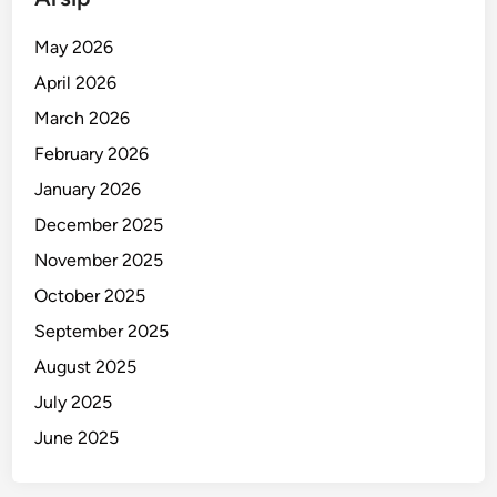
B
e
May 2026
r
April 2026
t
e
March 2026
n
February 2026
g
January 2026
k
a
December 2025
r
November 2025
,
October 2025
L
u
September 2025
k
August 2025
a
July 2025
S
e
June 2025
r
i