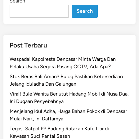
Search
n
a
l
Search
a
n
R
a
Post Terbaru
y
a
Waspada! Kapolresta Denpasar Minta Warga Dan
B
Pelaku Usaha Segera Pasang CCTV, Ada Apa?
a
Stok Beras Bali Aman? Bulog Pastikan Ketersediaan
l
Jelang Iduladha Dan Galungan
i
!
Viral! Bule Wanita Berlutut Hadang Mobil di Nusa Dua,
I
Ini Dugaan Penyebabnya
s
Menjelang Idul Adha, Harga Bahan Pokok di Denpasar
t
Mulai Naik, Ini Daftarnya
r
Tegas! Satpol PP Badung Ratakan Kafe Liar di
i
Kawasan Suci Pantai Seseh
L