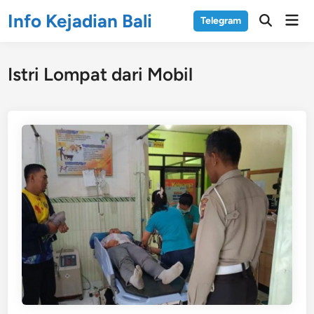
Skip
Info Kejadian Bali
Mai
Telegram
to
Open
Men
Search
content
Istri Lompat dari Mobil