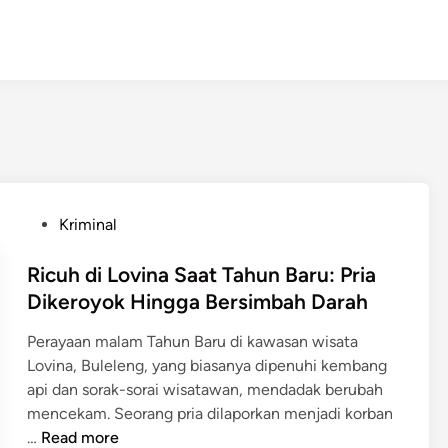
P
Kriminal
o
s
Ricuh di Lovina Saat Tahun Baru: Pria
t
Dikeroyok Hingga Bersimbah Darah
e
Perayaan malam Tahun Baru di kawasan wisata
d
Lovina, Buleleng, yang biasanya dipenuhi kembang
i
api dan sorak-sorai wisatawan, mendadak berubah
n
mencekam. Seorang pria dilaporkan menjadi korban
R
…
Read more