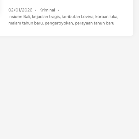
i
P
02/01/2026
•
Kriminal
•
c
o
insiden Bali
,
kejadian tragis
,
keributan Lovina
,
korban luka
,
u
s
malam tahun baru
,
pengeroyokan
,
perayaan tahun baru
h
t
d
e
i
d
L
i
n
o
v
i
n
a
S
a
a
t
T
a
h