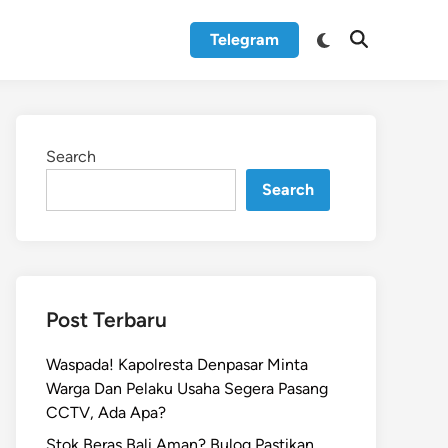
Switch
Telegram
Open
to
Search
dark
mode
Search
Search
Post Terbaru
Waspada! Kapolresta Denpasar Minta
Warga Dan Pelaku Usaha Segera Pasang
CCTV, Ada Apa?
Stok Beras Bali Aman? Bulog Pastikan