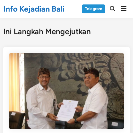
Skip
Info Kejadian Bali
Mai
Telegram
to
Open
Men
Search
content
Ini Langkah Mengejutkan