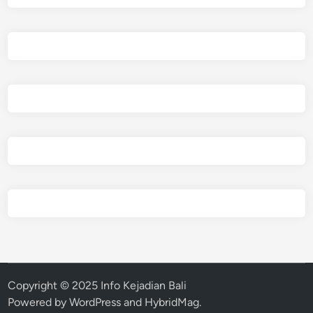
u
t
k
a
n
y
a
n
g
D
i
a
m
b
i
l
Copyright © 2025 Info Kejadian Bali
Powered by
WordPress
and
HybridMag
.