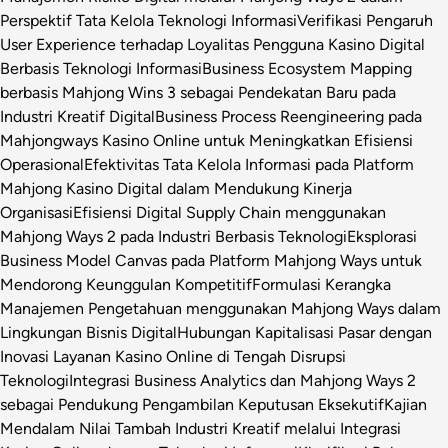
Perspektif Tata Kelola Teknologi Informasi
Verifikasi Pengaruh
User Experience terhadap Loyalitas Pengguna Kasino Digital
Berbasis Teknologi Informasi
Business Ecosystem Mapping
berbasis Mahjong Wins 3 sebagai Pendekatan Baru pada
Industri Kreatif Digital
Business Process Reengineering pada
Mahjongways Kasino Online untuk Meningkatkan Efisiensi
Operasional
Efektivitas Tata Kelola Informasi pada Platform
Mahjong Kasino Digital dalam Mendukung Kinerja
Organisasi
Efisiensi Digital Supply Chain menggunakan
Mahjong Ways 2 pada Industri Berbasis Teknologi
Eksplorasi
Business Model Canvas pada Platform Mahjong Ways untuk
Mendorong Keunggulan Kompetitif
Formulasi Kerangka
Manajemen Pengetahuan menggunakan Mahjong Ways dalam
Lingkungan Bisnis Digital
Hubungan Kapitalisasi Pasar dengan
Inovasi Layanan Kasino Online di Tengah Disrupsi
Teknologi
Integrasi Business Analytics dan Mahjong Ways 2
sebagai Pendukung Pengambilan Keputusan Eksekutif
Kajian
Mendalam Nilai Tambah Industri Kreatif melalui Integrasi