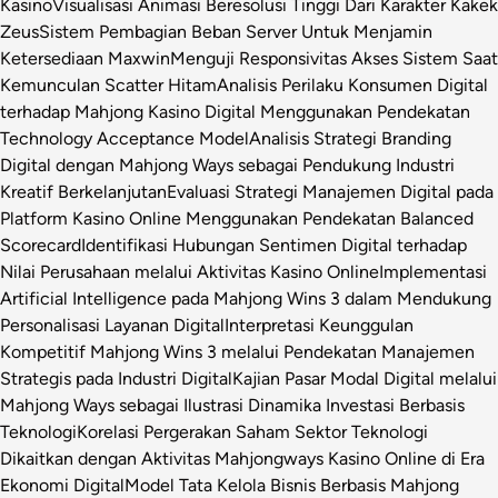
Kasino
Visualisasi Animasi Beresolusi Tinggi Dari Karakter Kakek
Zeus
Sistem Pembagian Beban Server Untuk Menjamin
Ketersediaan Maxwin
Menguji Responsivitas Akses Sistem Saat
Kemunculan Scatter Hitam
Analisis Perilaku Konsumen Digital
terhadap Mahjong Kasino Digital Menggunakan Pendekatan
Technology Acceptance Model
Analisis Strategi Branding
Digital dengan Mahjong Ways sebagai Pendukung Industri
Kreatif Berkelanjutan
Evaluasi Strategi Manajemen Digital pada
Platform Kasino Online Menggunakan Pendekatan Balanced
Scorecard
Identifikasi Hubungan Sentimen Digital terhadap
Nilai Perusahaan melalui Aktivitas Kasino Online
Implementasi
Artificial Intelligence pada Mahjong Wins 3 dalam Mendukung
Personalisasi Layanan Digital
Interpretasi Keunggulan
Kompetitif Mahjong Wins 3 melalui Pendekatan Manajemen
Strategis pada Industri Digital
Kajian Pasar Modal Digital melalui
Mahjong Ways sebagai Ilustrasi Dinamika Investasi Berbasis
Teknologi
Korelasi Pergerakan Saham Sektor Teknologi
Dikaitkan dengan Aktivitas Mahjongways Kasino Online di Era
Ekonomi Digital
Model Tata Kelola Bisnis Berbasis Mahjong