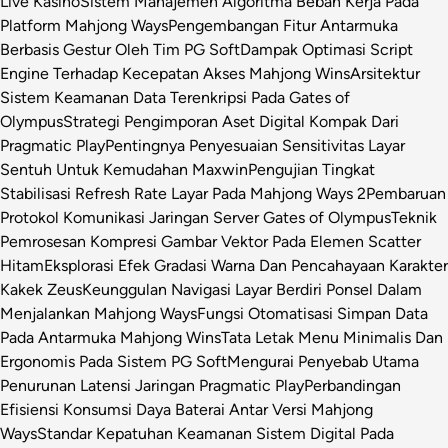
Live Kasino
Sistem Manajemen Algoritma Beban Kerja Pada
Platform Mahjong Ways
Pengembangan Fitur Antarmuka
Berbasis Gestur Oleh Tim PG Soft
Dampak Optimasi Script
Engine Terhadap Kecepatan Akses Mahjong Wins
Arsitektur
Sistem Keamanan Data Terenkripsi Pada Gates of
Olympus
Strategi Pengimporan Aset Digital Kompak Dari
Pragmatic Play
Pentingnya Penyesuaian Sensitivitas Layar
Sentuh Untuk Kemudahan Maxwin
Pengujian Tingkat
Stabilisasi Refresh Rate Layar Pada Mahjong Ways 2
Pembaruan
Protokol Komunikasi Jaringan Server Gates of Olympus
Teknik
Pemrosesan Kompresi Gambar Vektor Pada Elemen Scatter
Hitam
Eksplorasi Efek Gradasi Warna Dan Pencahayaan Karakter
Kakek Zeus
Keunggulan Navigasi Layar Berdiri Ponsel Dalam
Menjalankan Mahjong Ways
Fungsi Otomatisasi Simpan Data
Pada Antarmuka Mahjong Wins
Tata Letak Menu Minimalis Dan
Ergonomis Pada Sistem PG Soft
Mengurai Penyebab Utama
Penurunan Latensi Jaringan Pragmatic Play
Perbandingan
Efisiensi Konsumsi Daya Baterai Antar Versi Mahjong
Ways
Standar Kepatuhan Keamanan Sistem Digital Pada