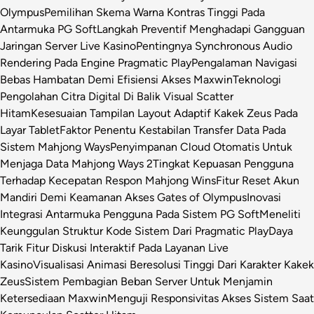
Olympus
Pemilihan Skema Warna Kontras Tinggi Pada
Antarmuka PG Soft
Langkah Preventif Menghadapi Gangguan
Jaringan Server Live Kasino
Pentingnya Synchronous Audio
Rendering Pada Engine Pragmatic Play
Pengalaman Navigasi
Bebas Hambatan Demi Efisiensi Akses Maxwin
Teknologi
Pengolahan Citra Digital Di Balik Visual Scatter
Hitam
Kesesuaian Tampilan Layout Adaptif Kakek Zeus Pada
Layar Tablet
Faktor Penentu Kestabilan Transfer Data Pada
Sistem Mahjong Ways
Penyimpanan Cloud Otomatis Untuk
Menjaga Data Mahjong Ways 2
Tingkat Kepuasan Pengguna
Terhadap Kecepatan Respon Mahjong Wins
Fitur Reset Akun
Mandiri Demi Keamanan Akses Gates of Olympus
Inovasi
Integrasi Antarmuka Pengguna Pada Sistem PG Soft
Meneliti
Keunggulan Struktur Kode Sistem Dari Pragmatic Play
Daya
Tarik Fitur Diskusi Interaktif Pada Layanan Live
Kasino
Visualisasi Animasi Beresolusi Tinggi Dari Karakter Kakek
Zeus
Sistem Pembagian Beban Server Untuk Menjamin
Ketersediaan Maxwin
Menguji Responsivitas Akses Sistem Saat