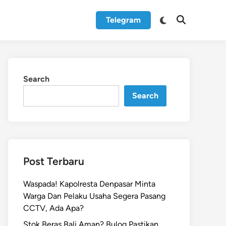
Switch
Telegram
Open
to
Search
dark
mode
Search
Search
Post Terbaru
Waspada! Kapolresta Denpasar Minta
Warga Dan Pelaku Usaha Segera Pasang
CCTV, Ada Apa?
Stok Beras Bali Aman? Bulog Pastikan