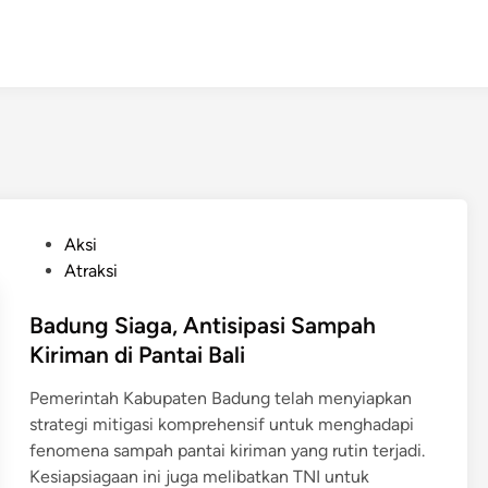
P
Aksi
o
Atraksi
s
t
Badung Siaga, Antisipasi Sampah
e
Kiriman di Pantai Bali
d
​​Pemerintah Kabupaten Badung telah menyiapkan
i
strategi mitigasi komprehensif untuk menghadapi
n
fenomena sampah pantai kiriman yang rutin terjadi​. ​
Kesiapsiagaan ini juga melibatkan TNI untuk