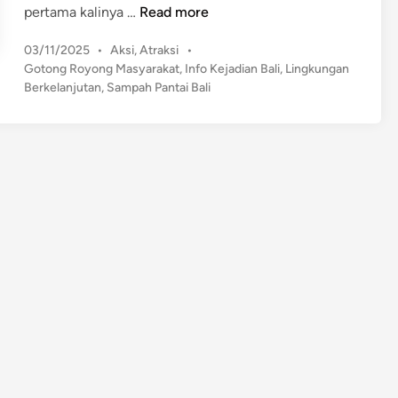
B
pertama kalinya …
Read more
a
P
03/11/2025
•
Aksi
,
Atraksi
•
d
o
Gotong Royong Masyarakat
,
Info Kejadian Bali
,
Lingkungan
u
s
Berkelanjutan
,
Sampah Pantai Bali
n
t
g
e
S
d
i
i
n
a
g
a
,
A
n
t
i
s
i
p