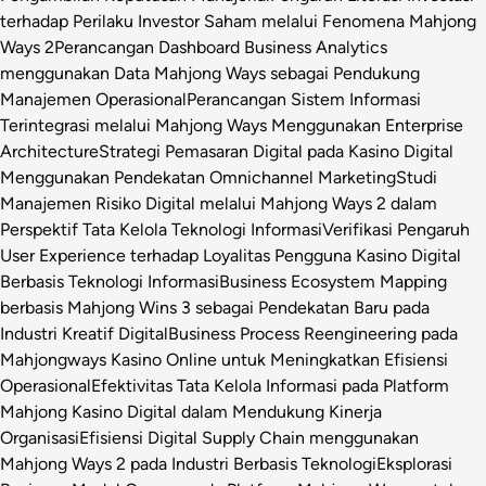
terhadap Perilaku Investor Saham melalui Fenomena Mahjong
Ways 2
Perancangan Dashboard Business Analytics
menggunakan Data Mahjong Ways sebagai Pendukung
Manajemen Operasional
Perancangan Sistem Informasi
Terintegrasi melalui Mahjong Ways Menggunakan Enterprise
Architecture
Strategi Pemasaran Digital pada Kasino Digital
Menggunakan Pendekatan Omnichannel Marketing
Studi
Manajemen Risiko Digital melalui Mahjong Ways 2 dalam
Perspektif Tata Kelola Teknologi Informasi
Verifikasi Pengaruh
User Experience terhadap Loyalitas Pengguna Kasino Digital
Berbasis Teknologi Informasi
Business Ecosystem Mapping
berbasis Mahjong Wins 3 sebagai Pendekatan Baru pada
Industri Kreatif Digital
Business Process Reengineering pada
Mahjongways Kasino Online untuk Meningkatkan Efisiensi
Operasional
Efektivitas Tata Kelola Informasi pada Platform
Mahjong Kasino Digital dalam Mendukung Kinerja
Organisasi
Efisiensi Digital Supply Chain menggunakan
Mahjong Ways 2 pada Industri Berbasis Teknologi
Eksplorasi