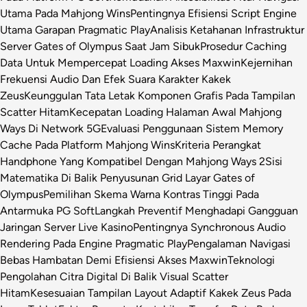
Utama Pada Mahjong Wins
Pentingnya Efisiensi Script Engine
Utama Garapan Pragmatic Play
Analisis Ketahanan Infrastruktur
Server Gates of Olympus Saat Jam Sibuk
Prosedur Caching
Data Untuk Mempercepat Loading Akses Maxwin
Kejernihan
Frekuensi Audio Dan Efek Suara Karakter Kakek
Zeus
Keunggulan Tata Letak Komponen Grafis Pada Tampilan
Scatter Hitam
Kecepatan Loading Halaman Awal Mahjong
Ways Di Network 5G
Evaluasi Penggunaan Sistem Memory
Cache Pada Platform Mahjong Wins
Kriteria Perangkat
Handphone Yang Kompatibel Dengan Mahjong Ways 2
Sisi
Matematika Di Balik Penyusunan Grid Layar Gates of
Olympus
Pemilihan Skema Warna Kontras Tinggi Pada
Antarmuka PG Soft
Langkah Preventif Menghadapi Gangguan
Jaringan Server Live Kasino
Pentingnya Synchronous Audio
Rendering Pada Engine Pragmatic Play
Pengalaman Navigasi
Bebas Hambatan Demi Efisiensi Akses Maxwin
Teknologi
Pengolahan Citra Digital Di Balik Visual Scatter
Hitam
Kesesuaian Tampilan Layout Adaptif Kakek Zeus Pada