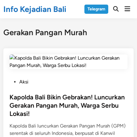
Skip
Info Kejadian Bali
Mai
Telegram
to
Open
Men
Search
content
Gerakan Pangan Murah
P
Aksi
o
s
Kapolda Bali Bikin Gebrakan! Luncurkan
t
Gerakan Pangan Murah, Warga Serbu
e
Lokasi!
d
i
Kapolda Bali luncurkan Gerakan Pangan Murah (GPM)
n
serentak di seluruh Indonesia, berpusat di Kanwil