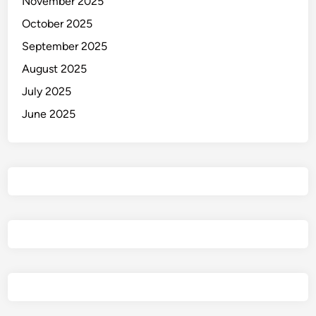
November 2025
r
October 2025
g
a
September 2025
S
August 2025
e
July 2025
r
b
June 2025
u
L
o
k
a
s
i
!