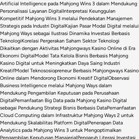
Artificial Intelligence pada Mahjong Wins 3 dalam Mendukung
Personalisasi Layanan Digital
Interpretasi Keunggulan
Kompetitif Mahjong Wins 3 melalui Pendekatan Manajemen
Strategis pada Industri Digital
Kajian Pasar Modal Digital melalui
Mahjong Ways sebagai Ilustrasi Dinamika Investasi Berbasis
Teknologi
Korelasi Pergerakan Saham Sektor Teknologi
Dikaitkan dengan Aktivitas Mahjongways Kasino Online di Era
Ekonomi Digital
Model Tata Kelola Bisnis Berbasis Mahjong
Kasino Digital untuk Meningkatkan Daya Saing Industri
Kreatif
Model Teknososiopreneur Berbasis Mahjongways Kasino
Online dalam Mendorong Ekonomi Kreatif Digital
Observasi
Business Intelligence melalui Mahjong Ways dalam
Mendukung Pengambilan Keputusan pada Perusahaan
Digital
Pemanfaatan Big Data pada Mahjong Kasino Digital
sebagai Pendukung Strategi Bisnis Berbasis Data
Pemanfaatan
Cloud Computing dalam Infrastruktur Mahjong Ways 2 untuk
Mendukung Skalabilitas Platform Digital
Penerapan Data
Analytics pada Mahjong Wins 3 untuk Mengoptimalkan
Pengambilan Keputusan Manajerial
Pengaruh Literasi Investasi