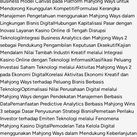
Business Model Canvas pada Platform Mahjong Ways untuk
Mendorong Keunggulan Kompetitif
Formulasi Kerangka
Manajemen Pengetahuan menggunakan Mahjong Ways dalam
Lingkungan Bisnis Digital
Hubungan Kapitalisasi Pasar dengan
Inovasi Layanan Kasino Online di Tengah Disrupsi
Teknologi
Integrasi Business Analytics dan Mahjong Ways 2
sebagai Pendukung Pengambilan Keputusan Eksekutif
Kajian
Mendalam Nilai Tambah Industri Kreatif melalui Integrasi
Kasino Online dengan Teknologi Informasi
Klasifikasi Peluang
Investasi Saham Teknologi melalui Aktivitas Mahjong Ways 2
pada Ekonomi Digital
Korelasi Aktivitas Ekonomi Kreatif dan
Mahjong Ways terhadap Peluang Bisnis Berbasis
Teknologi
Optimalisasi Nilai Perusahaan Digital melalui
Mahjong Ways dengan Pendekatan Manajemen Berbasis
Data
Pemanfaatan Predictive Analytics Berbasis Mahjong Wins
3 sebagai Dasar Penyusunan Strategi Bisnis
Pemetaan Perilaku
Investor terhadap Emiten Teknologi melalui Fenomena
Mahjong Kasino Digital
Pemodelan Tata Kelola Digital
menggunakan Mahjong Ways dalam Mendukung Keberlanjutan