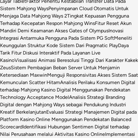
Layar Tablet
Faktor Penentu Kestabilan Transfer Data Pada
Sistem Mahjong Ways
Penyimpanan Cloud Otomatis Untuk
Menjaga Data Mahjong Ways 2
Tingkat Kepuasan Pengguna
Terhadap Kecepatan Respon Mahjong Wins
Fitur Reset Akun
Mandiri Demi Keamanan Akses Gates of Olympus
Inovasi
Integrasi Antarmuka Pengguna Pada Sistem PG Soft
Meneliti
Keunggulan Struktur Kode Sistem Dari Pragmatic Play
Daya
Tarik Fitur Diskusi Interaktif Pada Layanan Live
Kasino
Visualisasi Animasi Beresolusi Tinggi Dari Karakter Kakek
Zeus
Sistem Pembagian Beban Server Untuk Menjamin
Ketersediaan Maxwin
Menguji Responsivitas Akses Sistem Saat
Kemunculan Scatter Hitam
Analisis Perilaku Konsumen Digital
terhadap Mahjong Kasino Digital Menggunakan Pendekatan
Technology Acceptance Model
Analisis Strategi Branding
Digital dengan Mahjong Ways sebagai Pendukung Industri
Kreatif Berkelanjutan
Evaluasi Strategi Manajemen Digital pada
Platform Kasino Online Menggunakan Pendekatan Balanced
Scorecard
Identifikasi Hubungan Sentimen Digital terhadap
Nilai Perusahaan melalui Aktivitas Kasino Online
Implementasi