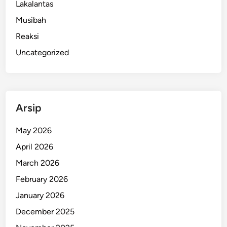
r
Lakalantas
a
Musibah
k
Reaksi
a
n
Uncategorized
P
a
n
g
Arsip
a
n
May 2026
M
April 2026
u
r
March 2026
a
February 2026
h
January 2026
,
W
December 2025
a