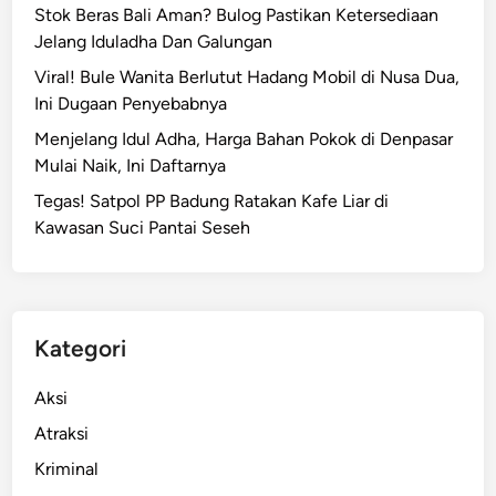
Stok Beras Bali Aman? Bulog Pastikan Ketersediaan
b
Jelang Iduladha Dan Galungan
r
a
Viral! Bule Wanita Berlutut Hadang Mobil di Nusa Dua,
k
Ini Dugaan Penyebabnya
a
Menjelang Idul Adha, Harga Bahan Pokok di Denpasar
n
Mulai Naik, Ini Daftarnya
!
Tegas! Satpol PP Badung Ratakan Kafe Liar di
L
Kawasan Suci Pantai Seseh
u
n
c
u
r
Kategori
k
a
Aksi
n
Atraksi
G
Kriminal
e