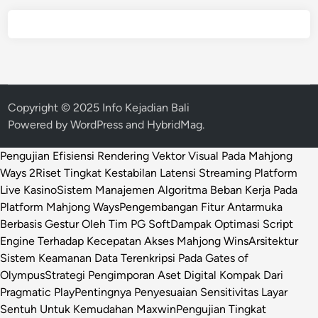
Copyright © 2025 Info Kejadian Bali
Powered by
WordPress
and
HybridMag
.
Pengujian Efisiensi Rendering Vektor Visual Pada Mahjong
Ways 2
Riset Tingkat Kestabilan Latensi Streaming Platform
Live Kasino
Sistem Manajemen Algoritma Beban Kerja Pada
Platform Mahjong Ways
Pengembangan Fitur Antarmuka
Berbasis Gestur Oleh Tim PG Soft
Dampak Optimasi Script
Engine Terhadap Kecepatan Akses Mahjong Wins
Arsitektur
Sistem Keamanan Data Terenkripsi Pada Gates of
Olympus
Strategi Pengimporan Aset Digital Kompak Dari
Pragmatic Play
Pentingnya Penyesuaian Sensitivitas Layar
Sentuh Untuk Kemudahan Maxwin
Pengujian Tingkat