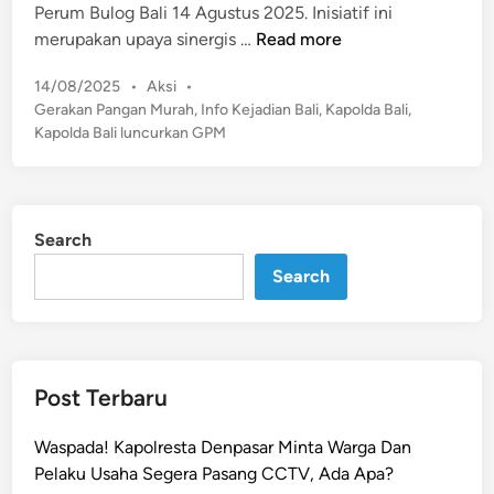
Perum Bulog Bali 14 Agustus 2025​. Inisiatif ini
K
merupakan upaya sinergis …
Read more
a
P
14/08/2025
•
Aksi
•
p
o
Gerakan Pangan Murah
,
Info Kejadian Bali
,
Kapolda Bali
,
o
s
Kapolda Bali luncurkan GPM
l
t
d
e
a
d
B
i
Search
n
a
l
Search
i
B
i
k
Post Terbaru
i
n
Waspada! Kapolresta Denpasar Minta Warga Dan
G
Pelaku Usaha Segera Pasang CCTV, Ada Apa?
e