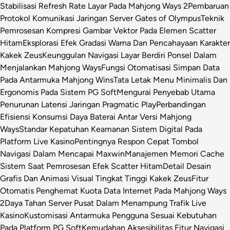
Stabilisasi Refresh Rate Layar Pada Mahjong Ways 2
Pembaruan
Protokol Komunikasi Jaringan Server Gates of Olympus
Teknik
Pemrosesan Kompresi Gambar Vektor Pada Elemen Scatter
Hitam
Eksplorasi Efek Gradasi Warna Dan Pencahayaan Karakter
Kakek Zeus
Keunggulan Navigasi Layar Berdiri Ponsel Dalam
Menjalankan Mahjong Ways
Fungsi Otomatisasi Simpan Data
Pada Antarmuka Mahjong Wins
Tata Letak Menu Minimalis Dan
Ergonomis Pada Sistem PG Soft
Mengurai Penyebab Utama
Penurunan Latensi Jaringan Pragmatic Play
Perbandingan
Efisiensi Konsumsi Daya Baterai Antar Versi Mahjong
Ways
Standar Kepatuhan Keamanan Sistem Digital Pada
Platform Live Kasino
Pentingnya Respon Cepat Tombol
Navigasi Dalam Mencapai Maxwin
Manajemen Memori Cache
Sistem Saat Pemrosesan Efek Scatter Hitam
Detail Desain
Grafis Dan Animasi Visual Tingkat Tinggi Kakek Zeus
Fitur
Otomatis Penghemat Kuota Data Internet Pada Mahjong Ways
2
Daya Tahan Server Pusat Dalam Menampung Trafik Live
Kasino
Kustomisasi Antarmuka Pengguna Sesuai Kebutuhan
Pada Platform PG Soft
Kemudahan Aksesibilitas Fitur Navigasi