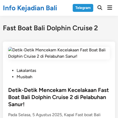
Skip
Info Kejadian Bali
Mai
Telegram
to
Open
Men
Search
content
Fast Boat Bali Dolphin Cruise 2
P
Lakalantas
o
Musibah
s
t
Detik-Detik Mencekam Kecelakaan Fast
e
Boat Bali Dolphin Cruise 2 di Pelabuhan
d
Sanur!
i
n
Pada Selasa, 5 Agustus 2025, Kapal Fast boat Bali