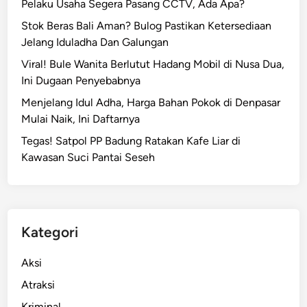
Pelaku Usaha Segera Pasang CCTV, Ada Apa?
a
Stok Beras Bali Aman? Bulog Pastikan Ketersediaan
m
Jelang Iduladha Dan Galungan
K
e
Viral! Bule Wanita Berlutut Hadang Mobil di Nusa Dua,
c
Ini Dugaan Penyebabnya
e
Menjelang Idul Adha, Harga Bahan Pokok di Denpasar
l
Mulai Naik, Ini Daftarnya
a
Tegas! Satpol PP Badung Ratakan Kafe Liar di
k
Kawasan Suci Pantai Seseh
a
a
n
F
a
Kategori
s
t
Aksi
B
Atraksi
o
Kriminal