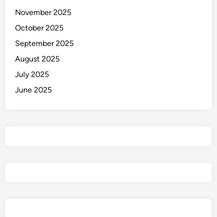
2
November 2025
d
October 2025
i
P
September 2025
e
August 2025
l
July 2025
a
b
June 2025
u
h
a
n
S
a
n
u
r
!