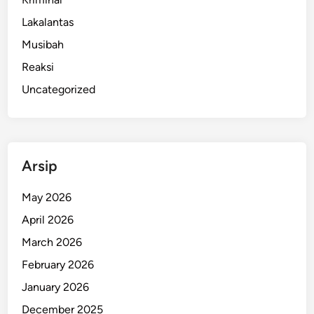
a
t
Lakalantas
B
Musibah
a
Reaksi
l
i
Uncategorized
D
o
l
p
Arsip
h
i
May 2026
n
April 2026
C
r
March 2026
u
February 2026
i
January 2026
s
e
December 2025