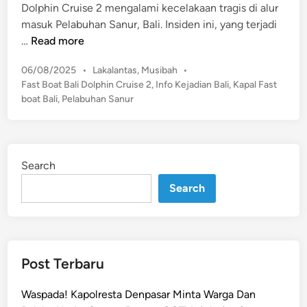
Dolphin Cruise 2 mengalami kecelakaan tragis di alur
masuk Pelabuhan Sanur, Bali.​ Insiden ini, yang terjadi
D
…
Read more
e
P
06/08/2025
•
Lakalantas
,
Musibah
•
t
o
Fast Boat Bali Dolphin Cruise 2
,
Info Kejadian Bali
,
Kapal Fast
i
s
boat Bali
,
Pelabuhan Sanur
k
t
-
e
D
d
e
i
Search
n
t
i
Search
k
M
e
n
Post Terbaru
c
e
Waspada! Kapolresta Denpasar Minta Warga Dan
k