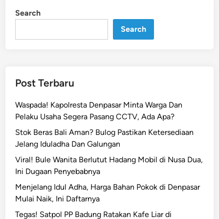
a
i
Search
n
k
Search
a
p
o
l
r
Post Terbaru
e
s
Waspada! Kapolresta Denpasar Minta Warga Dan
G
Pelaku Usaha Segera Pasang CCTV, Ada Apa?
i
Stok Beras Bali Aman? Bulog Pastikan Ketersediaan
a
Jelang Iduladha Dan Galungan
n
y
Viral! Bule Wanita Berlutut Hadang Mobil di Nusa Dua,
a
Ini Dugaan Penyebabnya
r
Menjelang Idul Adha, Harga Bahan Pokok di Denpasar
S
Mulai Naik, Ini Daftarnya
o
Tegas! Satpol PP Badung Ratakan Kafe Liar di
r