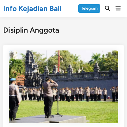
Skip
Info Kejadian Bali
Mai
Telegram
to
Open
Men
Search
content
Disiplin Anggota