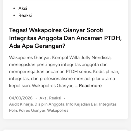
P
Aksi
o
Reaksi
s
t
Tegas! Wakapolres Gianyar Soroti
e
Integritas Anggota Dan Ancaman PTDH,
d
Ada Apa Gerangan?
i
n
Wakapolres Gianyar, Kompol Willa Jully Nendissa,
menegaskan pentingnya integritas anggota dan
memperingatkan ancaman PTDH serius. Kedisiplinan,
integritas, dan profesionalisme menjadi pilar utama
T
kepolisian. Wakapolres Gianyar, …
Read more
e
P
04/03/2026
•
Aksi
,
Reaksi
•
g
o
Audit Kinerja
,
Disiplin Anggota
,
Info Kejadian Bali
,
Integritas
a
s
Polri
,
Polres Gianyar
,
Wakapolres
s
t
!
e
W
d