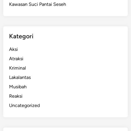
Kawasan Suci Pantai Seseh
o
t
i
I
n
Kategori
t
e
Aksi
g
Atraksi
r
Kriminal
i
t
Lakalantas
a
Musibah
s
Reaksi
A
n
Uncategorized
g
g
o