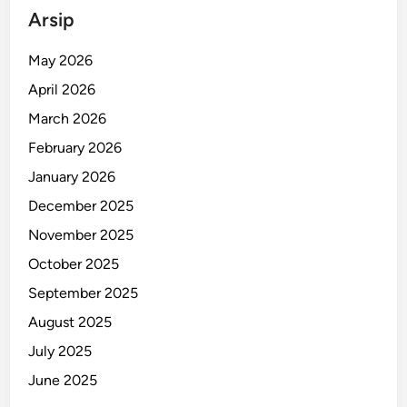
t
Arsip
a
D
May 2026
a
April 2026
n
A
March 2026
n
February 2026
c
January 2026
a
m
December 2025
a
November 2025
n
October 2025
P
T
September 2025
D
August 2025
H
July 2025
,
A
June 2025
d