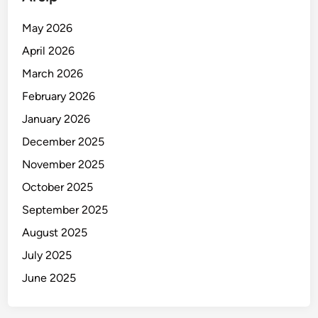
m
b
May 2026
i
April 2026
l
L
March 2026
a
February 2026
n
January 2026
g
k
December 2025
a
November 2025
h
October 2025
C
e
September 2025
p
August 2025
a
July 2025
t
June 2025