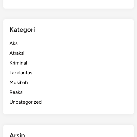
a
d
i
G
Kategori
i
a
Aksi
n
Atraksi
y
Kriminal
a
r
Lakalantas
,
Musibah
D
Reaksi
i
n
Uncategorized
k
e
s
A
Arsip