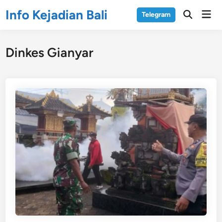
Skip
Info Kejadian Bali
Mai
Telegram
to
Open
Men
Search
content
Dinkes Gianyar