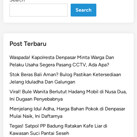
n
m
u
Search
k
M
e
m
Post Terbaru
a
t
Waspada! Kapolresta Denpasar Minta Warga Dan
i
Pelaku Usaha Segera Pasang CCTV, Ada Apa?
k
Stok Beras Bali Aman? Bulog Pastikan Ketersediaan
a
Jelang Iduladha Dan Galungan
n
M
Viral! Bule Wanita Berlutut Hadang Mobil di Nusa Dua,
e
Ini Dugaan Penyebabnya
n
Menjelang Idul Adha, Harga Bahan Pokok di Denpasar
g
Mulai Naik, Ini Daftarnya
g
Tegas! Satpol PP Badung Ratakan Kafe Liar di
i
Kawasan Suci Pantai Seseh
l