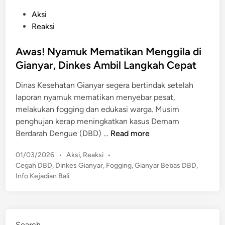
P
Aksi
o
Reaksi
s
t
Awas! Nyamuk Mematikan Menggila di
e
Gianyar, Dinkes Ambil Langkah Cepat
d
Dinas Kesehatan Gianyar segera bertindak setelah
i
laporan nyamuk mematikan menyebar pesat,
n
melakukan fogging dan edukasi warga. Musim
penghujan kerap meningkatkan kasus Demam
A
Berdarah Dengue (DBD) …
Read more
w
P
01/03/2026
•
Aksi
,
Reaksi
•
a
o
Cegah DBD
,
Dinkes Gianyar
,
Fogging
,
Gianyar Bebas DBD
,
s
s
Info Kejadian Bali
!
t
N
e
y
d
a
i
Search