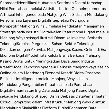
Scorecard
Identifikasi Hubungan Sentimen Digital terhadap
Nilai Perusahaan melalui Aktivitas Kasino Online
Implementasi
Artificial Intelligence pada Mahjong Wins 3 dalam Mendukung
Personalisasi Layanan Digital
Interpretasi Keunggulan
Kompetitif Mahjong Wins 3 melalui Pendekatan Manajemen
Strategis pada Industri Digital
Kajian Pasar Modal Digital melalui
Mahjong Ways sebagai Ilustrasi Dinamika Investasi Berbasis
Teknologi
Korelasi Pergerakan Saham Sektor Teknologi
Dikaitkan dengan Aktivitas Mahjongways Kasino Online di Era
Ekonomi Digital
Model Tata Kelola Bisnis Berbasis Mahjong
Kasino Digital untuk Meningkatkan Daya Saing Industri
Kreatif
Model Teknososiopreneur Berbasis Mahjongways Kasino
Online dalam Mendorong Ekonomi Kreatif Digital
Observasi
Business Intelligence melalui Mahjong Ways dalam
Mendukung Pengambilan Keputusan pada Perusahaan
Digital
Pemanfaatan Big Data pada Mahjong Kasino Digital
sebagai Pendukung Strategi Bisnis Berbasis Data
Pemanfaatan
Cloud Computing dalam Infrastruktur Mahjong Ways 2 untuk
Mendukung Skalabilitas Platform Digital
Penerapan Data