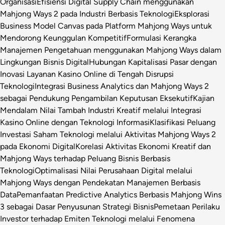
Organisasi
Efisiensi Digital Supply Chain menggunakan
Mahjong Ways 2 pada Industri Berbasis Teknologi
Eksplorasi
Business Model Canvas pada Platform Mahjong Ways untuk
Mendorong Keunggulan Kompetitif
Formulasi Kerangka
Manajemen Pengetahuan menggunakan Mahjong Ways dalam
Lingkungan Bisnis Digital
Hubungan Kapitalisasi Pasar dengan
Inovasi Layanan Kasino Online di Tengah Disrupsi
Teknologi
Integrasi Business Analytics dan Mahjong Ways 2
sebagai Pendukung Pengambilan Keputusan Eksekutif
Kajian
Mendalam Nilai Tambah Industri Kreatif melalui Integrasi
Kasino Online dengan Teknologi Informasi
Klasifikasi Peluang
Investasi Saham Teknologi melalui Aktivitas Mahjong Ways 2
pada Ekonomi Digital
Korelasi Aktivitas Ekonomi Kreatif dan
Mahjong Ways terhadap Peluang Bisnis Berbasis
Teknologi
Optimalisasi Nilai Perusahaan Digital melalui
Mahjong Ways dengan Pendekatan Manajemen Berbasis
Data
Pemanfaatan Predictive Analytics Berbasis Mahjong Wins
3 sebagai Dasar Penyusunan Strategi Bisnis
Pemetaan Perilaku
Investor terhadap Emiten Teknologi melalui Fenomena