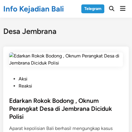
Skip
Info Kejadian Bali
Mai
Telegram
to
Open
Men
Search
content
Desa Jembrana
P
Aksi
o
Reaksi
s
t
Edarkan Rokok Bodong , Oknum
e
Perangkat Desa di Jembrana Diciduk
d
Polisi
i
n
Aparat kepolisian Bali berhasil mengungkap kasus