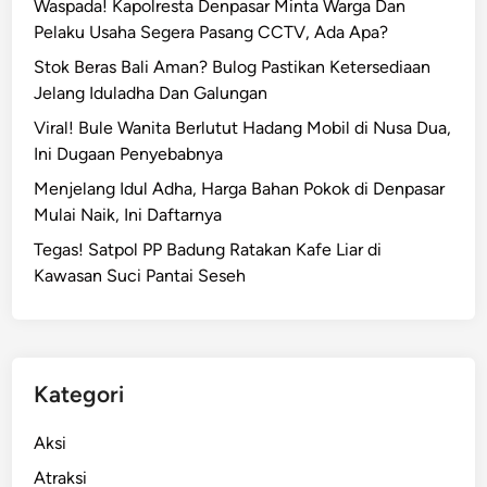
Waspada! Kapolresta Denpasar Minta Warga Dan
n
Pelaku Usaha Segera Pasang CCTV, Ada Apa?
g
Stok Beras Bali Aman? Bulog Pastikan Ketersediaan
,
Jelang Iduladha Dan Galungan
O
k
Viral! Bule Wanita Berlutut Hadang Mobil di Nusa Dua,
n
Ini Dugaan Penyebabnya
u
Menjelang Idul Adha, Harga Bahan Pokok di Denpasar
m
Mulai Naik, Ini Daftarnya
P
Tegas! Satpol PP Badung Ratakan Kafe Liar di
e
Kawasan Suci Pantai Seseh
r
a
n
g
k
Kategori
a
t
Aksi
D
Atraksi