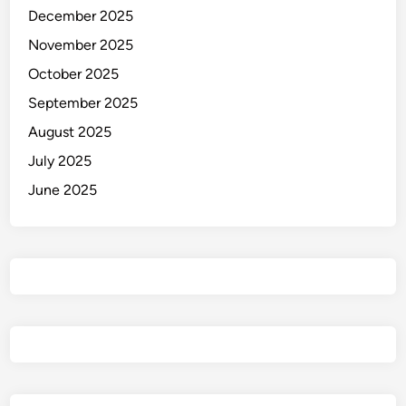
k
December 2025
P
November 2025
o
October 2025
l
i
September 2025
s
August 2025
i
July 2025
June 2025