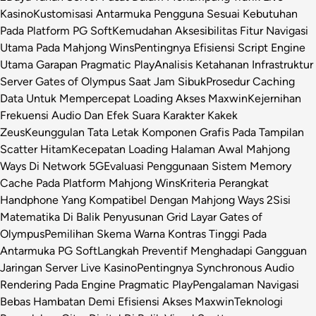
Kasino
Kustomisasi Antarmuka Pengguna Sesuai Kebutuhan
Pada Platform PG Soft
Kemudahan Aksesibilitas Fitur Navigasi
Utama Pada Mahjong Wins
Pentingnya Efisiensi Script Engine
Utama Garapan Pragmatic Play
Analisis Ketahanan Infrastruktur
Server Gates of Olympus Saat Jam Sibuk
Prosedur Caching
Data Untuk Mempercepat Loading Akses Maxwin
Kejernihan
Frekuensi Audio Dan Efek Suara Karakter Kakek
Zeus
Keunggulan Tata Letak Komponen Grafis Pada Tampilan
Scatter Hitam
Kecepatan Loading Halaman Awal Mahjong
Ways Di Network 5G
Evaluasi Penggunaan Sistem Memory
Cache Pada Platform Mahjong Wins
Kriteria Perangkat
Handphone Yang Kompatibel Dengan Mahjong Ways 2
Sisi
Matematika Di Balik Penyusunan Grid Layar Gates of
Olympus
Pemilihan Skema Warna Kontras Tinggi Pada
Antarmuka PG Soft
Langkah Preventif Menghadapi Gangguan
Jaringan Server Live Kasino
Pentingnya Synchronous Audio
Rendering Pada Engine Pragmatic Play
Pengalaman Navigasi
Bebas Hambatan Demi Efisiensi Akses Maxwin
Teknologi