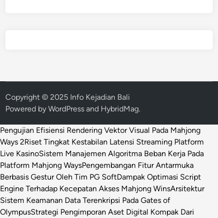
Copyright © 2025 Info Kejadian Bali
Powered by
WordPress
and
HybridMag
.
Pengujian Efisiensi Rendering Vektor Visual Pada Mahjong
Ways 2
Riset Tingkat Kestabilan Latensi Streaming Platform
Live Kasino
Sistem Manajemen Algoritma Beban Kerja Pada
Platform Mahjong Ways
Pengembangan Fitur Antarmuka
Berbasis Gestur Oleh Tim PG Soft
Dampak Optimasi Script
Engine Terhadap Kecepatan Akses Mahjong Wins
Arsitektur
Sistem Keamanan Data Terenkripsi Pada Gates of
Olympus
Strategi Pengimporan Aset Digital Kompak Dari