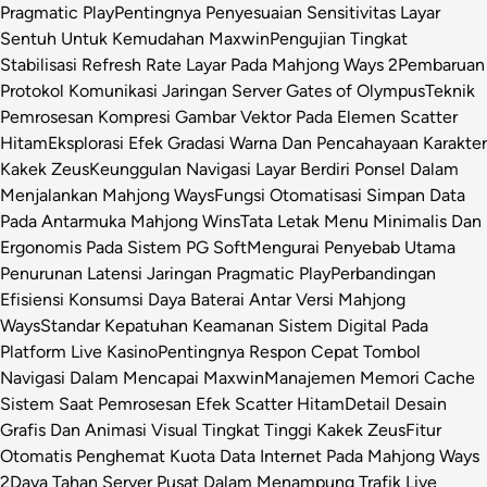
Pragmatic Play
Pentingnya Penyesuaian Sensitivitas Layar
Sentuh Untuk Kemudahan Maxwin
Pengujian Tingkat
Stabilisasi Refresh Rate Layar Pada Mahjong Ways 2
Pembaruan
Protokol Komunikasi Jaringan Server Gates of Olympus
Teknik
Pemrosesan Kompresi Gambar Vektor Pada Elemen Scatter
Hitam
Eksplorasi Efek Gradasi Warna Dan Pencahayaan Karakter
Kakek Zeus
Keunggulan Navigasi Layar Berdiri Ponsel Dalam
Menjalankan Mahjong Ways
Fungsi Otomatisasi Simpan Data
Pada Antarmuka Mahjong Wins
Tata Letak Menu Minimalis Dan
Ergonomis Pada Sistem PG Soft
Mengurai Penyebab Utama
Penurunan Latensi Jaringan Pragmatic Play
Perbandingan
Efisiensi Konsumsi Daya Baterai Antar Versi Mahjong
Ways
Standar Kepatuhan Keamanan Sistem Digital Pada
Platform Live Kasino
Pentingnya Respon Cepat Tombol
Navigasi Dalam Mencapai Maxwin
Manajemen Memori Cache
Sistem Saat Pemrosesan Efek Scatter Hitam
Detail Desain
Grafis Dan Animasi Visual Tingkat Tinggi Kakek Zeus
Fitur
Otomatis Penghemat Kuota Data Internet Pada Mahjong Ways
2
Daya Tahan Server Pusat Dalam Menampung Trafik Live