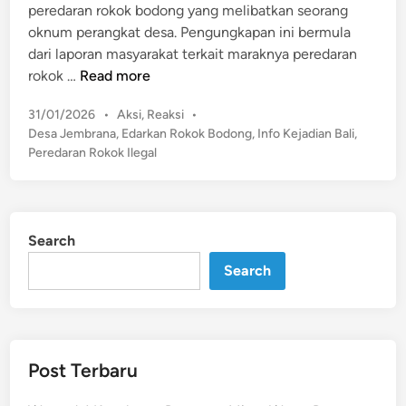
peredaran rokok bodong yang melibatkan seorang
oknum perangkat desa. Pengungkapan ini bermula
dari laporan masyarakat terkait maraknya peredaran
E
rokok …
Read more
d
P
31/01/2026
•
Aksi
,
Reaksi
•
a
o
Desa Jembrana
,
Edarkan Rokok Bodong
,
Info Kejadian Bali
,
r
s
Peredaran Rokok Ilegal
k
t
a
e
n
d
R
i
Search
n
o
k
Search
o
k
B
o
Post Terbaru
d
o