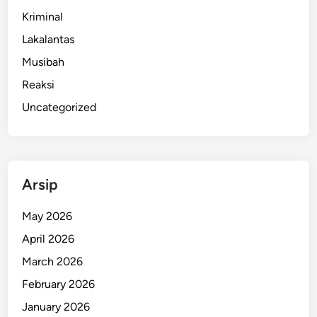
e
Kriminal
s
a
Lakalantas
d
Musibah
i
Reaksi
J
e
Uncategorized
m
b
r
a
Arsip
n
a
May 2026
D
April 2026
i
c
March 2026
i
February 2026
d
January 2026
u