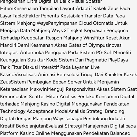
Pengolahan Citra Digital Di Balik Visual Scatter
Hitam
Kesesuaian Tampilan Layout Adaptif Kakek Zeus Pada
Layar Tablet
Faktor Penentu Kestabilan Transfer Data Pada
Sistem Mahjong Ways
Penyimpanan Cloud Otomatis Untuk
Menjaga Data Mahjong Ways 2
Tingkat Kepuasan Pengguna
Terhadap Kecepatan Respon Mahjong Wins
Fitur Reset Akun
Mandiri Demi Keamanan Akses Gates of Olympus
Inovasi
Integrasi Antarmuka Pengguna Pada Sistem PG Soft
Meneliti
Keunggulan Struktur Kode Sistem Dari Pragmatic Play
Daya
Tarik Fitur Diskusi Interaktif Pada Layanan Live
Kasino
Visualisasi Animasi Beresolusi Tinggi Dari Karakter Kakek
Zeus
Sistem Pembagian Beban Server Untuk Menjamin
Ketersediaan Maxwin
Menguji Responsivitas Akses Sistem Saat
Kemunculan Scatter Hitam
Analisis Perilaku Konsumen Digital
terhadap Mahjong Kasino Digital Menggunakan Pendekatan
Technology Acceptance Model
Analisis Strategi Branding
Digital dengan Mahjong Ways sebagai Pendukung Industri
Kreatif Berkelanjutan
Evaluasi Strategi Manajemen Digital pada
Platform Kasino Online Menggunakan Pendekatan Balanced