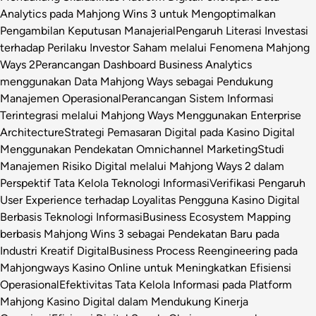
Analytics pada Mahjong Wins 3 untuk Mengoptimalkan
Pengambilan Keputusan Manajerial
Pengaruh Literasi Investasi
terhadap Perilaku Investor Saham melalui Fenomena Mahjong
Ways 2
Perancangan Dashboard Business Analytics
menggunakan Data Mahjong Ways sebagai Pendukung
Manajemen Operasional
Perancangan Sistem Informasi
Terintegrasi melalui Mahjong Ways Menggunakan Enterprise
Architecture
Strategi Pemasaran Digital pada Kasino Digital
Menggunakan Pendekatan Omnichannel Marketing
Studi
Manajemen Risiko Digital melalui Mahjong Ways 2 dalam
Perspektif Tata Kelola Teknologi Informasi
Verifikasi Pengaruh
User Experience terhadap Loyalitas Pengguna Kasino Digital
Berbasis Teknologi Informasi
Business Ecosystem Mapping
berbasis Mahjong Wins 3 sebagai Pendekatan Baru pada
Industri Kreatif Digital
Business Process Reengineering pada
Mahjongways Kasino Online untuk Meningkatkan Efisiensi
Operasional
Efektivitas Tata Kelola Informasi pada Platform
Mahjong Kasino Digital dalam Mendukung Kinerja