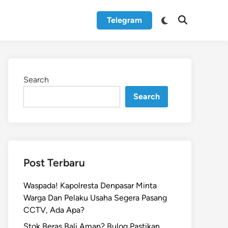
Switch
Telegram
Open
to
Search
dark
mode
Search
Search
Post Terbaru
Waspada! Kapolresta Denpasar Minta
Warga Dan Pelaku Usaha Segera Pasang
CCTV, Ada Apa?
Stok Beras Bali Aman? Bulog Pastikan