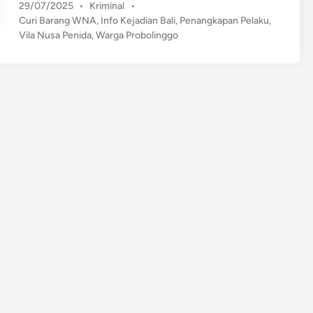
P
29/07/2025
•
Kriminal
•
r
o
Curi Barang WNA
,
Info Kejadian Bali
,
Penangkapan Pelaku
,
g
s
Vila Nusa Penida
,
Warga Probolinggo
a
t
P
e
r
d
o
i
n
b
o
l
i
n
g
g
o
D
i
t
a
n