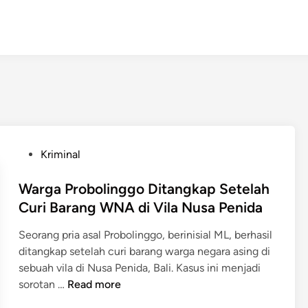
P
Kriminal
o
s
Warga Probolinggo Ditangkap Setelah
t
Curi Barang WNA di Vila Nusa Penida
e
Seorang pria asal Probolinggo, berinisial ML, berhasil
d
ditangkap setelah curi barang warga negara asing di
i
sebuah vila di Nusa Penida, Bali. Kasus ini menjadi
n
W
sorotan …
Read more
a