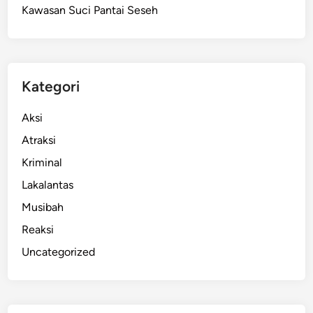
Kawasan Suci Pantai Seseh
p
a
s
a
r
Kategori
J
a
Aksi
d
Atraksi
i
Kriminal
S
a
Lakalantas
s
Musibah
a
Reaksi
r
a
Uncategorized
n
T
e