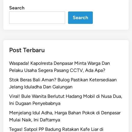
P
i
Search
n
J
S
Search
K
e
s
e
Post Terbaru
h
a
Waspada! Kapolresta Denpasar Minta Warga Dan
t
Pelaku Usaha Segera Pasang CCTV, Ada Apa?
a
Stok Beras Bali Aman? Bulog Pastikan Ketersediaan
n
Jelang Iduladha Dan Galungan
K
o
Viral! Bule Wanita Berlutut Hadang Mobil di Nusa Dua,
t
Ini Dugaan Penyebabnya
a
Menjelang Idul Adha, Harga Bahan Pokok di Denpasar
D
Mulai Naik, Ini Daftarnya
e
Tegas! Satpol PP Badung Ratakan Kafe Liar di
n