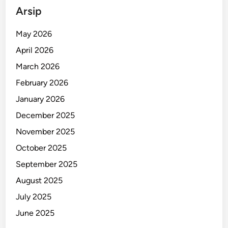
r
Arsip
o
r
May 2026
,
April 2026
M
o
March 2026
t
February 2026
i
January 2026
f
P
December 2025
e
November 2025
l
October 2025
a
k
September 2025
u
August 2025
M
July 2025
a
s
June 2025
i