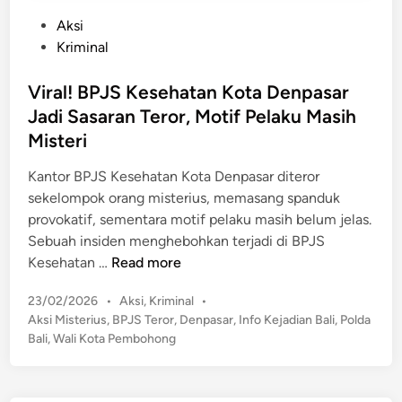
P
Aksi
o
Kriminal
s
t
Viral! BPJS Kesehatan Kota Denpasar
e
Jadi Sasaran Teror, Motif Pelaku Masih
d
Misteri
i
n
Kantor BPJS Kesehatan Kota Denpasar diteror
sekelompok orang misterius, memasang spanduk
provokatif, sementara motif pelaku masih belum jelas.
Sebuah insiden menghebohkan terjadi di BPJS
V
Kesehatan …
Read more
i
P
23/02/2026
•
Aksi
,
Kriminal
•
r
o
Aksi Misterius
,
BPJS Teror
,
Denpasar
,
Info Kejadian Bali
,
Polda
a
s
Bali
,
Wali Kota Pembohong
l
t
!
e
B
d