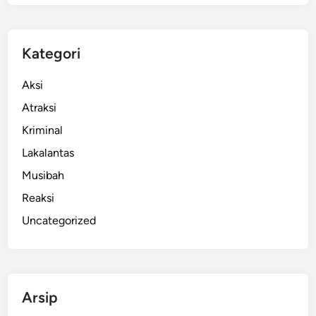
j
a
n
Kategori
g
J
Aksi
e
Atraksi
m
Kriminal
b
r
Lakalantas
a
Musibah
n
Reaksi
a
,
Uncategorized
A
t
a
p
Arsip
R