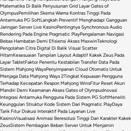
Matematika Di Balik Penyusunan Grid Layar Gates of
Olympus
Pemilihan Skema Warna Kontras Tinggi Pada
Antarmuka PG Soft
Langkah Preventif Menghadapi Gangguan
Jaringan Server Live Kasino
Pentingnya Synchronous Audio
Rendering Pada Engine Pragmatic Play
Pengalaman Navigasi
Bebas Hambatan Demi Efisiensi Akses Maxwin
Teknologi
Pengolahan Citra Digital Di Balik Visual Scatter
Hitam
Kesesuaian Tampilan Layout Adaptif Kakek Zeus Pada
Layar Tablet
Faktor Penentu Kestabilan Transfer Data Pada
Sistem Mahjong Ways
Penyimpanan Cloud Otomatis Untuk
Menjaga Data Mahjong Ways 2
Tingkat Kepuasan Pengguna
Terhadap Kecepatan Respon Mahjong Wins
Fitur Reset Akun
Mandiri Demi Keamanan Akses Gates of Olympus
Inovasi
Integrasi Antarmuka Pengguna Pada Sistem PG Soft
Meneliti
Keunggulan Struktur Kode Sistem Dari Pragmatic Play
Daya
Tarik Fitur Diskusi Interaktif Pada Layanan Live
Kasino
Visualisasi Animasi Beresolusi Tinggi Dari Karakter Kakek
Zeus
Sistem Pembagian Beban Server Untuk Menjamin