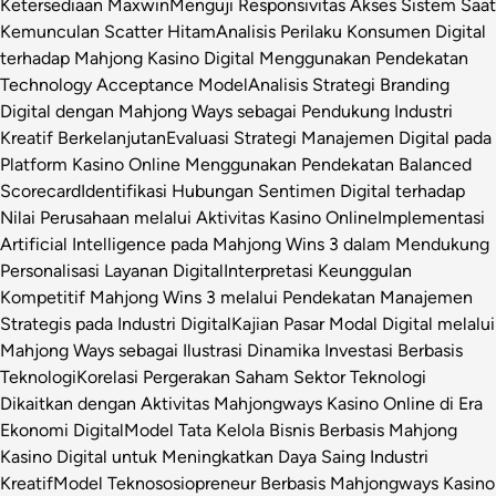
Ketersediaan Maxwin
Menguji Responsivitas Akses Sistem Saat
Kemunculan Scatter Hitam
Analisis Perilaku Konsumen Digital
terhadap Mahjong Kasino Digital Menggunakan Pendekatan
Technology Acceptance Model
Analisis Strategi Branding
Digital dengan Mahjong Ways sebagai Pendukung Industri
Kreatif Berkelanjutan
Evaluasi Strategi Manajemen Digital pada
Platform Kasino Online Menggunakan Pendekatan Balanced
Scorecard
Identifikasi Hubungan Sentimen Digital terhadap
Nilai Perusahaan melalui Aktivitas Kasino Online
Implementasi
Artificial Intelligence pada Mahjong Wins 3 dalam Mendukung
Personalisasi Layanan Digital
Interpretasi Keunggulan
Kompetitif Mahjong Wins 3 melalui Pendekatan Manajemen
Strategis pada Industri Digital
Kajian Pasar Modal Digital melalui
Mahjong Ways sebagai Ilustrasi Dinamika Investasi Berbasis
Teknologi
Korelasi Pergerakan Saham Sektor Teknologi
Dikaitkan dengan Aktivitas Mahjongways Kasino Online di Era
Ekonomi Digital
Model Tata Kelola Bisnis Berbasis Mahjong
Kasino Digital untuk Meningkatkan Daya Saing Industri
Kreatif
Model Teknososiopreneur Berbasis Mahjongways Kasino