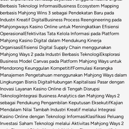
Berbasis Teknologi Informasi
Business Ecosystem Mapping
berbasis Mahjong Wins 3 sebagai Pendekatan Baru pada
Industri Kreatif Digital
Business Process Reengineering pada
Mahjongways Kasino Online untuk Meningkatkan Efisiensi
Operasional
Efektivitas Tata Kelola Informasi pada Platform
Mahjong Kasino Digital dalam Mendukung Kinerja
Organisasi
Efisiensi Digital Supply Chain menggunakan
Mahjong Ways 2 pada Industri Berbasis Teknologi
Eksplorasi
Business Model Canvas pada Platform Mahjong Ways untuk
Mendorong Keunggulan Kompetitif
Formulasi Kerangka
Manajemen Pengetahuan menggunakan Mahjong Ways dalam
Lingkungan Bisnis Digital
Hubungan Kapitalisasi Pasar dengan
Inovasi Layanan Kasino Online di Tengah Disrupsi
Teknologi
Integrasi Business Analytics dan Mahjong Ways 2
sebagai Pendukung Pengambilan Keputusan Eksekutif
Kajian
Mendalam Nilai Tambah Industri Kreatif melalui Integrasi
Kasino Online dengan Teknologi Informasi
Klasifikasi Peluang
Investasi Saham Teknologi melalui Aktivitas Mahjong Ways 2