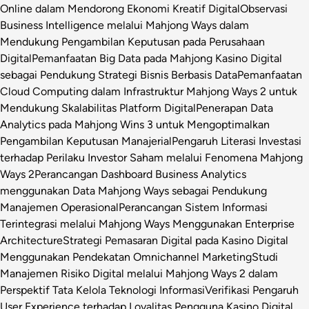
Online dalam Mendorong Ekonomi Kreatif Digital
Observasi
Business Intelligence melalui Mahjong Ways dalam
Mendukung Pengambilan Keputusan pada Perusahaan
Digital
Pemanfaatan Big Data pada Mahjong Kasino Digital
sebagai Pendukung Strategi Bisnis Berbasis Data
Pemanfaatan
Cloud Computing dalam Infrastruktur Mahjong Ways 2 untuk
Mendukung Skalabilitas Platform Digital
Penerapan Data
Analytics pada Mahjong Wins 3 untuk Mengoptimalkan
Pengambilan Keputusan Manajerial
Pengaruh Literasi Investasi
terhadap Perilaku Investor Saham melalui Fenomena Mahjong
Ways 2
Perancangan Dashboard Business Analytics
menggunakan Data Mahjong Ways sebagai Pendukung
Manajemen Operasional
Perancangan Sistem Informasi
Terintegrasi melalui Mahjong Ways Menggunakan Enterprise
Architecture
Strategi Pemasaran Digital pada Kasino Digital
Menggunakan Pendekatan Omnichannel Marketing
Studi
Manajemen Risiko Digital melalui Mahjong Ways 2 dalam
Perspektif Tata Kelola Teknologi Informasi
Verifikasi Pengaruh
User Experience terhadap Loyalitas Pengguna Kasino Digital