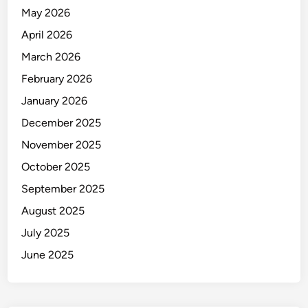
u
May 2026
m
April 2026
a
h
March 2026
W
February 2026
a
January 2026
r
g
December 2025
a
November 2025
R
October 2025
o
b
September 2025
o
August 2025
h
July 2025
June 2025