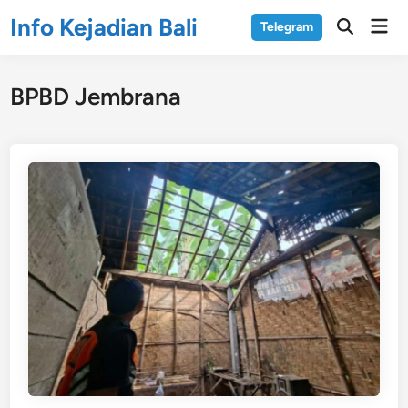
Skip
Info Kejadian Bali
Mai
Telegram
to
Open
Men
Search
content
BPBD Jembrana