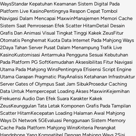
Ways
Standar Kepatuhan Keamanan Sistem Digital Pada
Platform Live Kasino
Pentingnya Respon Cepat Tombol
Navigasi Dalam Mencapai Maxwin
Manajemen Memori Cache
Sistem Saat Pemrosesan Efek Scatter Hitam
Detail Desain
Grafis Dan Animasi Visual Tingkat Tinggi Kakek Zeus
Fitur
Otomatis Penghemat Kuota Data Internet Pada Mahjong Ways
2
Daya Tahan Server Pusat Dalam Menampung Trafik Live
Kasino
Kustomisasi Antarmuka Pengguna Sesuai Kebutuhan
Pada Platform PG Soft
Kemudahan Aksesibilitas Fitur Navigasi
Utama Pada Mahjong Wins
Pentingnya Efisiensi Script Engine
Utama Garapan Pragmatic Play
Analisis Ketahanan Infrastruktur
Server Gates of Olympus Saat Jam Sibuk
Prosedur Caching
Data Untuk Mempercepat Loading Akses Maxwin
Kejernihan
Frekuensi Audio Dan Efek Suara Karakter Kakek
Zeus
Keunggulan Tata Letak Komponen Grafis Pada Tampilan
Scatter Hitam
Kecepatan Loading Halaman Awal Mahjong
Ways Di Network 5G
Evaluasi Penggunaan Sistem Memory
Cache Pada Platform Mahjong Wins
Kriteria Perangkat
Handphone Yang Kompatibel Dengan Mahjong Ways 2
Sisi