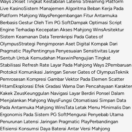
Ways 2
Riset Tingkat Kestabilan Latensi Streaming Platform
Live Kasino
Sistem Manajemen Algoritma Beban Kerja Pada
Platform Mahjong Ways
Pengembangan Fitur Antarmuka
Berbasis Gestur Oleh Tim PG Soft
Dampak Optimasi Script
Engine Terhadap Kecepatan Akses Mahjong Wins
Arsitektur
Sistem Keamanan Data Terenkripsi Pada Gates of
Olympus
Strategi Pengimporan Aset Digital Kompak Dari
Pragmatic Play
Pentingnya Penyesuaian Sensitivitas Layar
Sentuh Untuk Kemudahan Maxwin
Pengujian Tingkat
Stabilisasi Refresh Rate Layar Pada Mahjong Ways 2
Pembaruan
Protokol Komunikasi Jaringan Server Gates of Olympus
Teknik
Pemrosesan Kompresi Gambar Vektor Pada Elemen Scatter
Hitam
Eksplorasi Efek Gradasi Warna Dan Pencahayaan Karakter
Kakek Zeus
Keunggulan Navigasi Layar Berdiri Ponsel Dalam
Menjalankan Mahjong Ways
Fungsi Otomatisasi Simpan Data
Pada Antarmuka Mahjong Wins
Tata Letak Menu Minimalis Dan
Ergonomis Pada Sistem PG Soft
Mengurai Penyebab Utama
Penurunan Latensi Jaringan Pragmatic Play
Perbandingan
Efisiensi Konsumsi Daya Baterai Antar Versi Mahjong