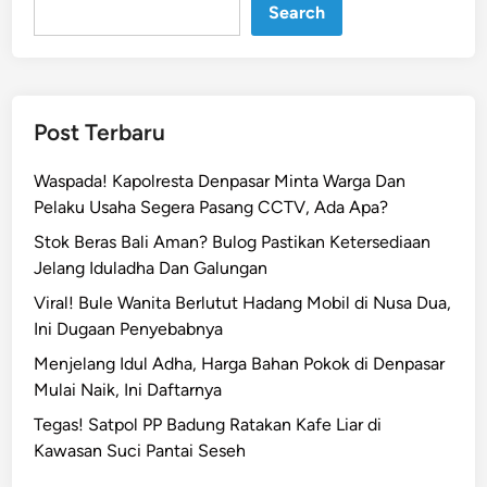
Search
a
n
g
D
a
Post Terbaru
n
H
Waspada! Kapolresta Denpasar Minta Warga Dan
u
Pelaku Usaha Segera Pasang CCTV, Ada Apa?
j
Stok Beras Bali Aman? Bulog Pastikan Ketersediaan
a
Jelang Iduladha Dan Galungan
n
D
Viral! Bule Wanita Berlutut Hadang Mobil di Nusa Dua,
e
Ini Dugaan Penyebabnya
r
Menjelang Idul Adha, Harga Bahan Pokok di Denpasar
a
Mulai Naik, Ini Daftarnya
s
Tegas! Satpol PP Badung Ratakan Kafe Liar di
T
Kawasan Suci Pantai Seseh
e
r