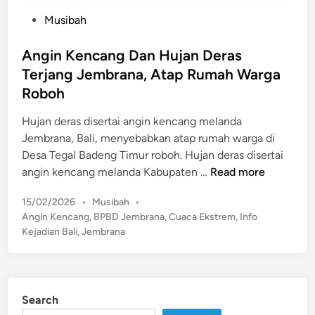
P
Musibah
o
s
Angin Kencang Dan Hujan Deras
t
Terjang Jembrana, Atap Rumah Warga
e
Roboh
d
i
Hujan deras disertai angin kencang melanda
n
Jembrana, Bali, menyebabkan atap rumah warga di
Desa Tegal Badeng Timur roboh. Hujan deras disertai
A
angin kencang melanda Kabupaten …
Read more
n
P
15/02/2026
•
Musibah
•
g
o
Angin Kencang
,
BPBD Jembrana
,
Cuaca Ekstrem
,
Info
i
s
Kejadian Bali
,
Jembrana
n
t
K
e
e
d
n
i
Search
n
c