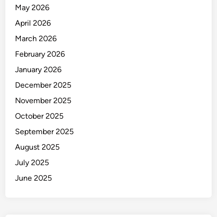
o
May 2026
r
April 2026
p
r
March 2026
o
February 2026
v
January 2026
B
a
December 2025
l
November 2025
i
October 2025
September 2025
August 2025
July 2025
June 2025