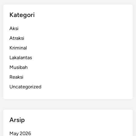
i
D
Kategori
e
n
Aksi
g
Atraksi
a
Kriminal
n
D
Lakalantas
i
Musibah
s
Reaksi
k
o
Uncategorized
n
F
a
n
Arsip
t
a
May 2026