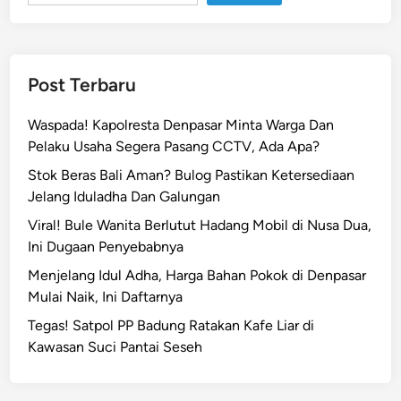
i
g
B
a
Post Terbaru
d
W
Waspada! Kapolresta Denpasar Minta Warga Dan
o
Pelaku Usaha Segera Pasang CCTV, Ada Apa?
l
Stok Beras Bali Aman? Bulog Pastikan Ketersediaan
f
Jelang Iduladha Dan Galungan
H
a
Viral! Bule Wanita Berlutut Hadang Mobil di Nusa Dua,
d
Ini Dugaan Penyebabnya
i
Menjelang Idul Adha, Harga Bahan Pokok di Denpasar
r
Mulai Naik, Ini Daftarnya
d
Tegas! Satpol PP Badung Ratakan Kafe Liar di
i
Kawasan Suci Pantai Seseh
B
a
l