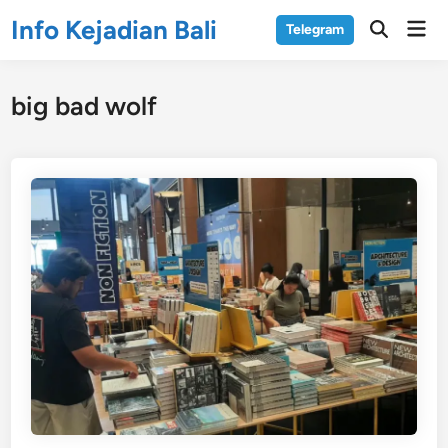
Skip
Info Kejadian Bali
Mai
Telegram
to
Open
Men
Search
content
big bad wolf