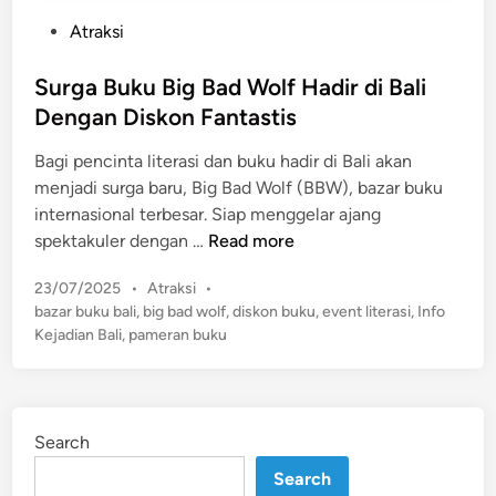
P
Atraksi
o
s
Surga Buku Big Bad Wolf Hadir di Bali
t
Dengan Diskon Fantastis
e
Bagi pencinta literasi dan buku hadir di Bali akan
d
menjadi surga baru, Big Bad Wolf (BBW), bazar buku
i
internasional terbesar. Siap menggelar ajang
n
S
spektakuler dengan …
Read more
u
P
23/07/2025
•
Atraksi
•
r
o
bazar buku bali
,
big bad wolf
,
diskon buku
,
event literasi
,
Info
g
s
Kejadian Bali
,
pameran buku
a
t
B
e
u
d
k
i
Search
n
u
B
Search