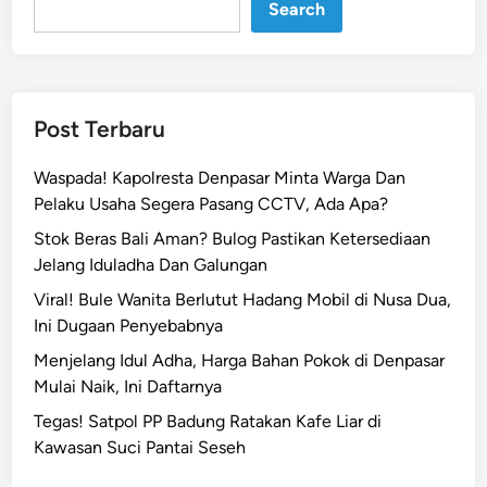
Search
e
n
i
p
u
Post Terbaru
a
n
Waspada! Kapolresta Denpasar Minta Warga Dan
J
Pelaku Usaha Segera Pasang CCTV, Ada Apa?
a
Stok Beras Bali Aman? Bulog Pastikan Ketersediaan
m
Jelang Iduladha Dan Galungan
i
n
Viral! Bule Wanita Berlutut Hadang Mobil di Nusa Dua,
a
Ini Dugaan Penyebabnya
n
Menjelang Idul Adha, Harga Bahan Pokok di Denpasar
E
Mulai Naik, Ini Daftarnya
m
Tegas! Satpol PP Badung Ratakan Kafe Liar di
a
Kawasan Suci Pantai Seseh
s
P