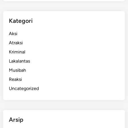
a
l
s
Kategori
u
G
Aksi
e
Atraksi
g
Kriminal
e
r
Lakalantas
k
Musibah
a
Reaksi
n
J
Uncategorized
e
m
b
r
Arsip
a