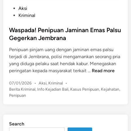
P
Aksi
o
Kriminal
s
t
Waspada! Penipuan Jaminan Emas Palsu
e
Gegerkan Jembrana
d
Penipuan pinjam uang dengan jaminan emas palsu
i
terjadi di Jembrana, polisi mengamankan seorang pria
n
yang diduga pelaku saat hendak kabur. Menegaskan
W
peringatan kepada masyarakat terkait …
Read more
a
P
07/01/2026
•
Aksi
,
Kriminal
•
s
o
Berita Kriminal
,
Info Kejadian Bali
,
Kasus Penipuan
,
Kejahatan
,
p
s
Penipuan
a
t
d
e
a
d
!
i
Search
n
P