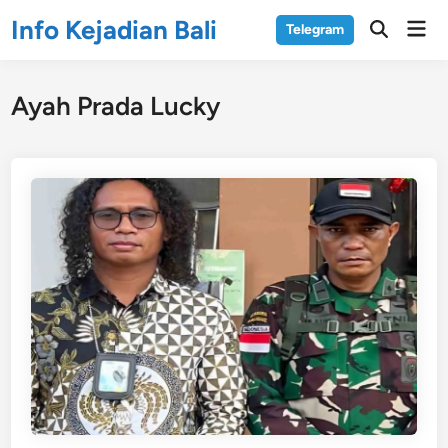
Skip
Info Kejadian Bali
Mai
Telegram
to
Open
Men
Search
content
Ayah Prada Lucky