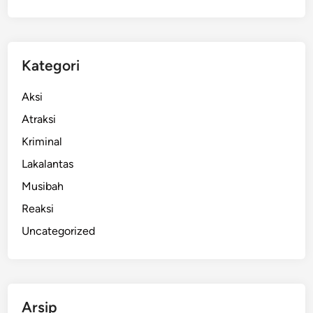
a
d
a
L
Kategori
u
c
Aksi
k
Atraksi
y
Kriminal
D
i
Lakalantas
t
Musibah
a
Reaksi
n
g
Uncategorized
k
a
p
D
Arsip