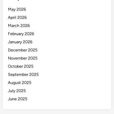
e
n
May 2026
p
April 2026
o
m
March 2026
K
February 2026
u
January 2026
p
a
December 2025
n
November 2025
g
October 2025
September 2025
August 2025
July 2025
June 2025