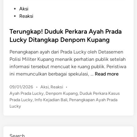
P
Aksi
o
Reaksi
s
t
Terungkap! Duduk Perkara Ayah Prada
e
Lucky Ditangkap Denpom Kupang
d
Penangkapan ayah dari Prada Lucky oleh Detasemen
i
Polisi Militer Kupang menarik perhatian publik setelah
n
informasi tersebut mencuat ke ruang publik. Peristiwa
T
ini memunculkan berbagai spekulasi, …
Read more
e
P
09/01/2026
•
Aksi
,
Reaksi
•
r
o
Ayah Prada Lucky
,
Denpom Kupang
,
Duduk Perkara Kasus
u
s
Prada Lucky
,
Info Kejadian Bali
,
Penangkapan Ayah Prada
n
t
Lucky
g
e
k
d
a
i
n
p
Search