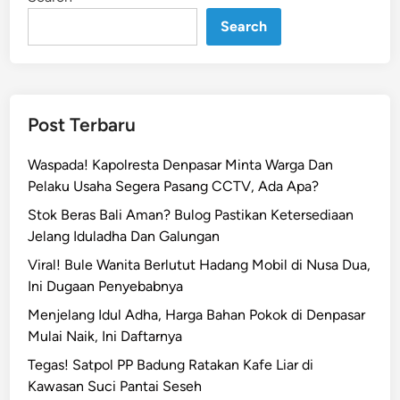
!
Search
D
u
d
u
k
Post Terbaru
P
e
Waspada! Kapolresta Denpasar Minta Warga Dan
r
Pelaku Usaha Segera Pasang CCTV, Ada Apa?
k
Stok Beras Bali Aman? Bulog Pastikan Ketersediaan
a
Jelang Iduladha Dan Galungan
r
Viral! Bule Wanita Berlutut Hadang Mobil di Nusa Dua,
a
Ini Dugaan Penyebabnya
A
y
Menjelang Idul Adha, Harga Bahan Pokok di Denpasar
a
Mulai Naik, Ini Daftarnya
h
Tegas! Satpol PP Badung Ratakan Kafe Liar di
P
Kawasan Suci Pantai Seseh
r