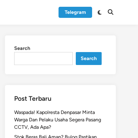
Switch
Telegram
Open
to
Search
dark
mode
Search
Search
Post Terbaru
Waspada! Kapolresta Denpasar Minta
Warga Dan Pelaku Usaha Segera Pasang
CCTV, Ada Apa?
Stok Beras Bali Aman? Bulog Pastikan