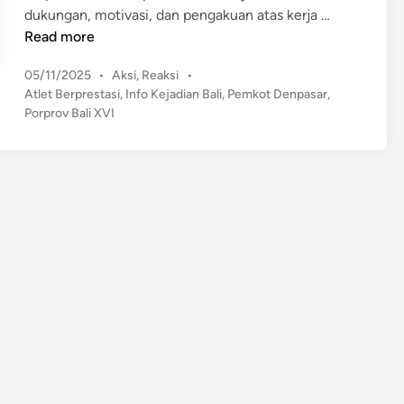
P
dukungan, motivasi, dan pengakuan atas kerja …
e
Read more
m
P
05/11/2025
•
Aksi
,
Reaksi
•
k
o
Atlet Berprestasi
,
Info Kejadian Bali
,
Pemkot Denpasar
,
o
s
Porprov Bali XVI
t
t
D
e
e
d
n
i
n
p
a
s
a
r
B
e
r
i
k