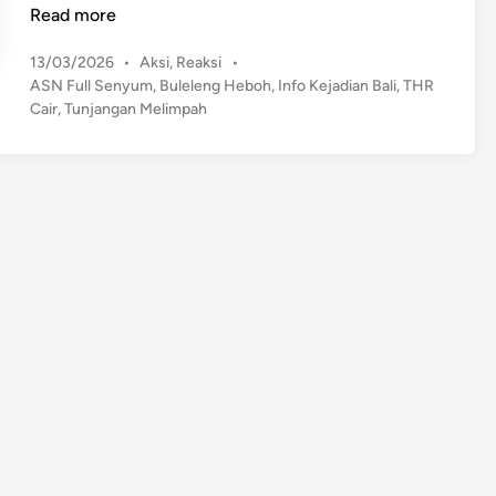
O
Read more
W
P
13/03/2026
•
Aksi
,
Reaksi
•
!
o
ASN Full Senyum
,
Buleleng Heboh
,
Info Kejadian Bali
,
THR
A
s
Cair
,
Tunjangan Melimpah
S
t
N
e
B
d
u
i
n
l
e
l
e
n
g
D
a
p
a
t