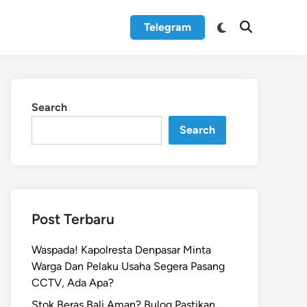
Switch
Telegram
Open
to
Search
dark
mode
Search
Search
Post Terbaru
Waspada! Kapolresta Denpasar Minta
Warga Dan Pelaku Usaha Segera Pasang
CCTV, Ada Apa?
Stok Beras Bali Aman? Bulog Pastikan