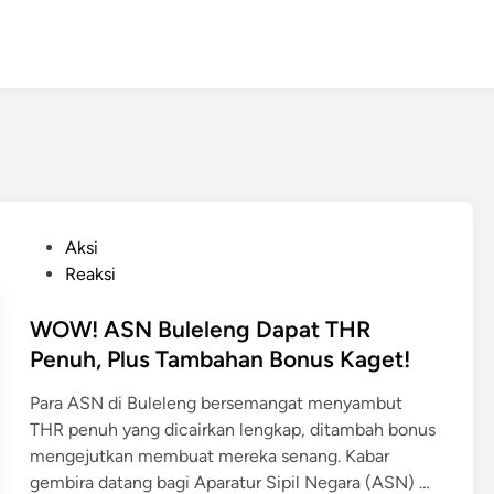
P
Aksi
o
Reaksi
s
t
WOW! ASN Buleleng Dapat THR
e
Penuh, Plus Tambahan Bonus Kaget!
d
Para ASN di Buleleng bersemangat menyambut
i
THR penuh yang dicairkan lengkap, ditambah bonus
n
mengejutkan membuat mereka senang. Kabar
W
gembira datang bagi Aparatur Sipil Negara (ASN) …