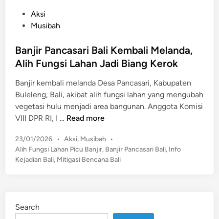
P
Aksi
o
Musibah
s
t
Banjir Pancasari Bali Kembali Melanda,
e
Alih Fungsi Lahan Jadi Biang Kerok
d
Banjir kembali melanda Desa Pancasari, Kabupaten
i
Buleleng, Bali, akibat alih fungsi lahan yang mengubah
n
vegetasi hulu menjadi area bangunan. Anggota Komisi
B
VIII DPR RI, I …
Read more
a
P
23/01/2026
•
Aksi
,
Musibah
•
n
o
Alih Fungsi Lahan Picu Banjir
,
Banjir Pancasari Bali
,
Info
j
s
Kejadian Bali
,
Mitigasi Bencana Bali
i
t
r
e
P
d
a
i
Search
n
n