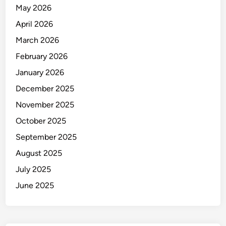
h
May 2026
a
April 2026
n
J
March 2026
a
February 2026
d
January 2026
i
B
December 2025
i
November 2025
a
October 2025
n
g
September 2025
K
August 2025
e
July 2025
r
o
June 2025
k