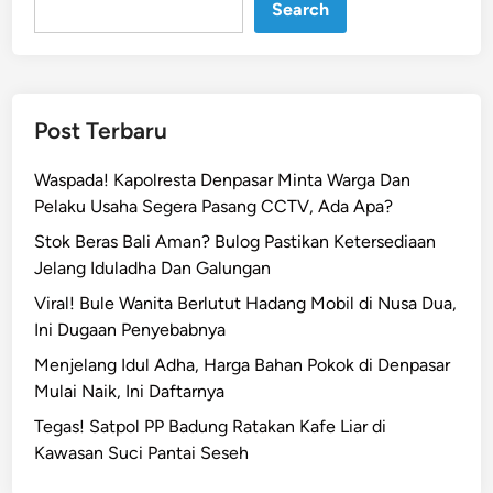
c
Search
a
s
a
r
Post Terbaru
i
B
Waspada! Kapolresta Denpasar Minta Warga Dan
a
Pelaku Usaha Segera Pasang CCTV, Ada Apa?
l
Stok Beras Bali Aman? Bulog Pastikan Ketersediaan
i
Jelang Iduladha Dan Galungan
K
e
Viral! Bule Wanita Berlutut Hadang Mobil di Nusa Dua,
m
Ini Dugaan Penyebabnya
b
Menjelang Idul Adha, Harga Bahan Pokok di Denpasar
a
Mulai Naik, Ini Daftarnya
l
Tegas! Satpol PP Badung Ratakan Kafe Liar di
i
Kawasan Suci Pantai Seseh
M
e