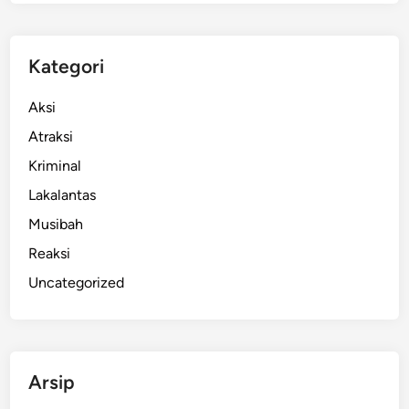
l
a
n
Kategori
d
a
Aksi
,
Atraksi
A
Kriminal
l
i
Lakalantas
h
Musibah
F
Reaksi
u
n
Uncategorized
g
s
i
L
Arsip
a