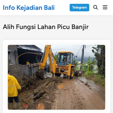
Skip
Info Kejadian Bali
Mai
Telegram
to
Open
Men
Search
content
Alih Fungsi Lahan Picu Banjir