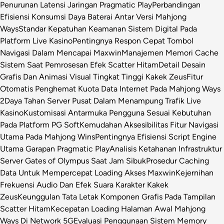
Penurunan Latensi Jaringan Pragmatic Play
Perbandingan
Efisiensi Konsumsi Daya Baterai Antar Versi Mahjong
Ways
Standar Kepatuhan Keamanan Sistem Digital Pada
Platform Live Kasino
Pentingnya Respon Cepat Tombol
Navigasi Dalam Mencapai Maxwin
Manajemen Memori Cache
Sistem Saat Pemrosesan Efek Scatter Hitam
Detail Desain
Grafis Dan Animasi Visual Tingkat Tinggi Kakek Zeus
Fitur
Otomatis Penghemat Kuota Data Internet Pada Mahjong Ways
2
Daya Tahan Server Pusat Dalam Menampung Trafik Live
Kasino
Kustomisasi Antarmuka Pengguna Sesuai Kebutuhan
Pada Platform PG Soft
Kemudahan Aksesibilitas Fitur Navigasi
Utama Pada Mahjong Wins
Pentingnya Efisiensi Script Engine
Utama Garapan Pragmatic Play
Analisis Ketahanan Infrastruktur
Server Gates of Olympus Saat Jam Sibuk
Prosedur Caching
Data Untuk Mempercepat Loading Akses Maxwin
Kejernihan
Frekuensi Audio Dan Efek Suara Karakter Kakek
Zeus
Keunggulan Tata Letak Komponen Grafis Pada Tampilan
Scatter Hitam
Kecepatan Loading Halaman Awal Mahjong
Ways Di Network 5G
Evaluasi Penggunaan Sistem Memory