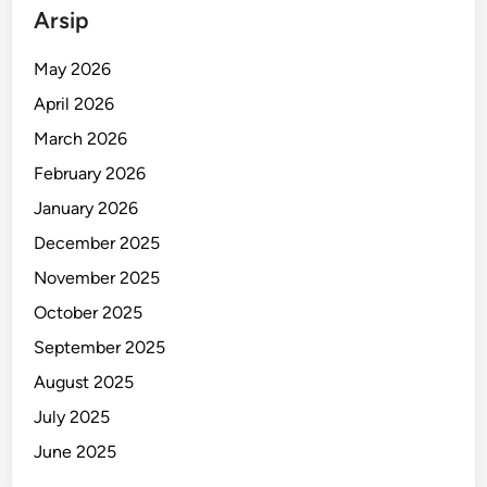
i
Arsip
H
i
May 2026
n
April 2026
g
g
March 2026
a
February 2026
P
January 2026
e
l
December 2025
a
November 2025
k
October 2025
u
T
September 2025
e
August 2025
r
July 2025
s
u
June 2025
n