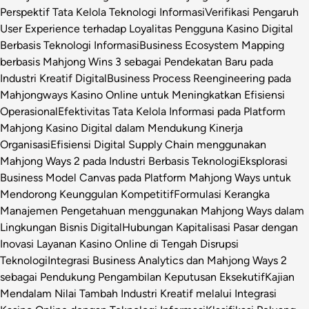
Perspektif Tata Kelola Teknologi Informasi
Verifikasi Pengaruh
User Experience terhadap Loyalitas Pengguna Kasino Digital
Berbasis Teknologi Informasi
Business Ecosystem Mapping
berbasis Mahjong Wins 3 sebagai Pendekatan Baru pada
Industri Kreatif Digital
Business Process Reengineering pada
Mahjongways Kasino Online untuk Meningkatkan Efisiensi
Operasional
Efektivitas Tata Kelola Informasi pada Platform
Mahjong Kasino Digital dalam Mendukung Kinerja
Organisasi
Efisiensi Digital Supply Chain menggunakan
Mahjong Ways 2 pada Industri Berbasis Teknologi
Eksplorasi
Business Model Canvas pada Platform Mahjong Ways untuk
Mendorong Keunggulan Kompetitif
Formulasi Kerangka
Manajemen Pengetahuan menggunakan Mahjong Ways dalam
Lingkungan Bisnis Digital
Hubungan Kapitalisasi Pasar dengan
Inovasi Layanan Kasino Online di Tengah Disrupsi
Teknologi
Integrasi Business Analytics dan Mahjong Ways 2
sebagai Pendukung Pengambilan Keputusan Eksekutif
Kajian
Mendalam Nilai Tambah Industri Kreatif melalui Integrasi