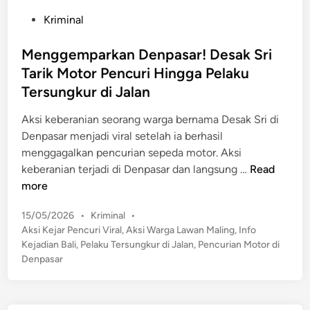
P
Kriminal
o
s
Menggemparkan Denpasar! Desak Sri
t
Tarik Motor Pencuri Hingga Pelaku
e
Tersungkur di Jalan
d
i
Aksi keberanian seorang warga bernama Desak Sri di
n
Denpasar menjadi viral setelah ia berhasil
menggagalkan pencurian sepeda motor. Aksi
M
keberanian terjadi di Denpasar dan langsung …
Read
e
more
n
P
15/05/2026
•
Kriminal
•
g
o
Aksi Kejar Pencuri Viral
,
Aksi Warga Lawan Maling
,
Info
g
s
Kejadian Bali
,
Pelaku Tersungkur di Jalan
,
Pencurian Motor di
e
t
Denpasar
m
e
p
d
a
i