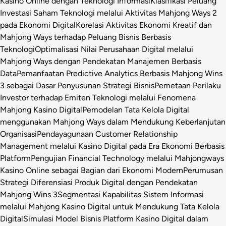
Kasino Online dengan Teknologi Informasi
Klasifikasi Peluang
Investasi Saham Teknologi melalui Aktivitas Mahjong Ways 2
pada Ekonomi Digital
Korelasi Aktivitas Ekonomi Kreatif dan
Mahjong Ways terhadap Peluang Bisnis Berbasis
Teknologi
Optimalisasi Nilai Perusahaan Digital melalui
Mahjong Ways dengan Pendekatan Manajemen Berbasis
Data
Pemanfaatan Predictive Analytics Berbasis Mahjong Wins
3 sebagai Dasar Penyusunan Strategi Bisnis
Pemetaan Perilaku
Investor terhadap Emiten Teknologi melalui Fenomena
Mahjong Kasino Digital
Pemodelan Tata Kelola Digital
menggunakan Mahjong Ways dalam Mendukung Keberlanjutan
Organisasi
Pendayagunaan Customer Relationship
Management melalui Kasino Digital pada Era Ekonomi Berbasis
Platform
Pengujian Financial Technology melalui Mahjongways
Kasino Online sebagai Bagian dari Ekonomi Modern
Perumusan
Strategi Diferensiasi Produk Digital dengan Pendekatan
Mahjong Wins 3
Segmentasi Kapabilitas Sistem Informasi
melalui Mahjong Kasino Digital untuk Mendukung Tata Kelola
Digital
Simulasi Model Bisnis Platform Kasino Digital dalam