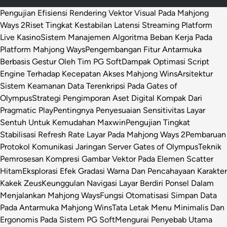
Pengujian Efisiensi Rendering Vektor Visual Pada Mahjong
Ways 2
Riset Tingkat Kestabilan Latensi Streaming Platform
Live Kasino
Sistem Manajemen Algoritma Beban Kerja Pada
Platform Mahjong Ways
Pengembangan Fitur Antarmuka
Berbasis Gestur Oleh Tim PG Soft
Dampak Optimasi Script
Engine Terhadap Kecepatan Akses Mahjong Wins
Arsitektur
Sistem Keamanan Data Terenkripsi Pada Gates of
Olympus
Strategi Pengimporan Aset Digital Kompak Dari
Pragmatic Play
Pentingnya Penyesuaian Sensitivitas Layar
Sentuh Untuk Kemudahan Maxwin
Pengujian Tingkat
Stabilisasi Refresh Rate Layar Pada Mahjong Ways 2
Pembaruan
Protokol Komunikasi Jaringan Server Gates of Olympus
Teknik
Pemrosesan Kompresi Gambar Vektor Pada Elemen Scatter
Hitam
Eksplorasi Efek Gradasi Warna Dan Pencahayaan Karakter
Kakek Zeus
Keunggulan Navigasi Layar Berdiri Ponsel Dalam
Menjalankan Mahjong Ways
Fungsi Otomatisasi Simpan Data
Pada Antarmuka Mahjong Wins
Tata Letak Menu Minimalis Dan
Ergonomis Pada Sistem PG Soft
Mengurai Penyebab Utama