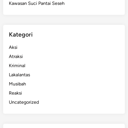
Kawasan Suci Pantai Seseh
r
i
T
a
r
Kategori
i
k
Aksi
M
Atraksi
o
Kriminal
t
o
Lakalantas
r
Musibah
P
Reaksi
e
n
Uncategorized
c
u
r