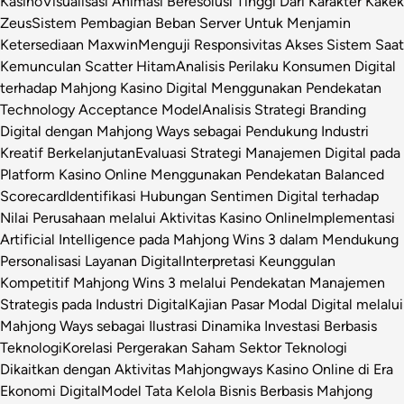
Kasino
Visualisasi Animasi Beresolusi Tinggi Dari Karakter Kakek
Zeus
Sistem Pembagian Beban Server Untuk Menjamin
Ketersediaan Maxwin
Menguji Responsivitas Akses Sistem Saat
Kemunculan Scatter Hitam
Analisis Perilaku Konsumen Digital
terhadap Mahjong Kasino Digital Menggunakan Pendekatan
Technology Acceptance Model
Analisis Strategi Branding
Digital dengan Mahjong Ways sebagai Pendukung Industri
Kreatif Berkelanjutan
Evaluasi Strategi Manajemen Digital pada
Platform Kasino Online Menggunakan Pendekatan Balanced
Scorecard
Identifikasi Hubungan Sentimen Digital terhadap
Nilai Perusahaan melalui Aktivitas Kasino Online
Implementasi
Artificial Intelligence pada Mahjong Wins 3 dalam Mendukung
Personalisasi Layanan Digital
Interpretasi Keunggulan
Kompetitif Mahjong Wins 3 melalui Pendekatan Manajemen
Strategis pada Industri Digital
Kajian Pasar Modal Digital melalui
Mahjong Ways sebagai Ilustrasi Dinamika Investasi Berbasis
Teknologi
Korelasi Pergerakan Saham Sektor Teknologi
Dikaitkan dengan Aktivitas Mahjongways Kasino Online di Era
Ekonomi Digital
Model Tata Kelola Bisnis Berbasis Mahjong