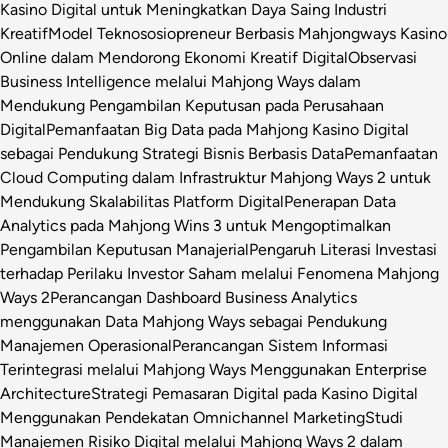
Kasino Digital untuk Meningkatkan Daya Saing Industri
Kreatif
Model Teknososiopreneur Berbasis Mahjongways Kasino
Online dalam Mendorong Ekonomi Kreatif Digital
Observasi
Business Intelligence melalui Mahjong Ways dalam
Mendukung Pengambilan Keputusan pada Perusahaan
Digital
Pemanfaatan Big Data pada Mahjong Kasino Digital
sebagai Pendukung Strategi Bisnis Berbasis Data
Pemanfaatan
Cloud Computing dalam Infrastruktur Mahjong Ways 2 untuk
Mendukung Skalabilitas Platform Digital
Penerapan Data
Analytics pada Mahjong Wins 3 untuk Mengoptimalkan
Pengambilan Keputusan Manajerial
Pengaruh Literasi Investasi
terhadap Perilaku Investor Saham melalui Fenomena Mahjong
Ways 2
Perancangan Dashboard Business Analytics
menggunakan Data Mahjong Ways sebagai Pendukung
Manajemen Operasional
Perancangan Sistem Informasi
Terintegrasi melalui Mahjong Ways Menggunakan Enterprise
Architecture
Strategi Pemasaran Digital pada Kasino Digital
Menggunakan Pendekatan Omnichannel Marketing
Studi
Manajemen Risiko Digital melalui Mahjong Ways 2 dalam