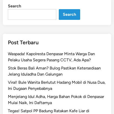
n
r
Search
k
Search
a
n
D
e
n
Post Terbaru
p
a
Waspada! Kapolresta Denpasar Minta Warga Dan
s
Pelaku Usaha Segera Pasang CCTV, Ada Apa?
a
Stok Beras Bali Aman? Bulog Pastikan Ketersediaan
r
Jelang Iduladha Dan Galungan
!
Viral! Bule Wanita Berlutut Hadang Mobil di Nusa Dua,
D
Ini Dugaan Penyebabnya
e
s
Menjelang Idul Adha, Harga Bahan Pokok di Denpasar
a
Mulai Naik, Ini Daftarnya
k
Tegas! Satpol PP Badung Ratakan Kafe Liar di
S