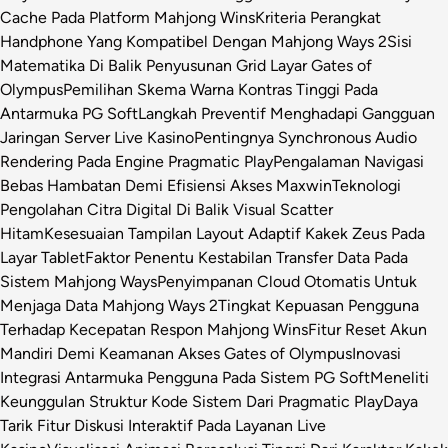
Cache Pada Platform Mahjong Wins
Kriteria Perangkat
Handphone Yang Kompatibel Dengan Mahjong Ways 2
Sisi
Matematika Di Balik Penyusunan Grid Layar Gates of
Olympus
Pemilihan Skema Warna Kontras Tinggi Pada
Antarmuka PG Soft
Langkah Preventif Menghadapi Gangguan
Jaringan Server Live Kasino
Pentingnya Synchronous Audio
Rendering Pada Engine Pragmatic Play
Pengalaman Navigasi
Bebas Hambatan Demi Efisiensi Akses Maxwin
Teknologi
Pengolahan Citra Digital Di Balik Visual Scatter
Hitam
Kesesuaian Tampilan Layout Adaptif Kakek Zeus Pada
Layar Tablet
Faktor Penentu Kestabilan Transfer Data Pada
Sistem Mahjong Ways
Penyimpanan Cloud Otomatis Untuk
Menjaga Data Mahjong Ways 2
Tingkat Kepuasan Pengguna
Terhadap Kecepatan Respon Mahjong Wins
Fitur Reset Akun
Mandiri Demi Keamanan Akses Gates of Olympus
Inovasi
Integrasi Antarmuka Pengguna Pada Sistem PG Soft
Meneliti
Keunggulan Struktur Kode Sistem Dari Pragmatic Play
Daya
Tarik Fitur Diskusi Interaktif Pada Layanan Live