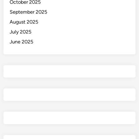
October 2025
d
i
September 2025
P
August 2025
e
July 2025
n
u
June 2025
n
t
u
n
!