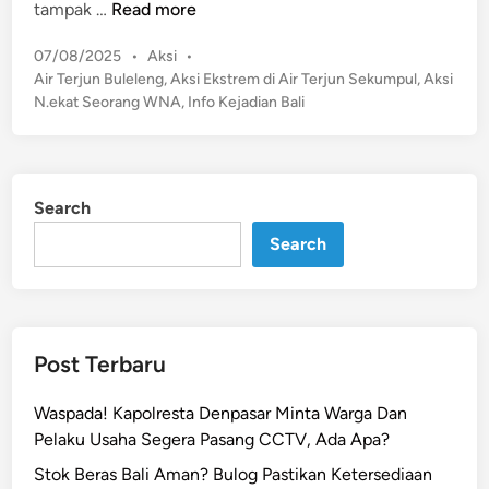
V
tampak …
Read more
i
P
07/08/2025
•
Aksi
•
r
o
Air Terjun Buleleng
,
Aksi Ekstrem di Air Terjun Sekumpul
,
Aksi
a
s
N.ekat Seorang WNA
,
Info Kejadian Bali
l
t
!
e
W
d
N
i
Search
n
A
M
Search
e
n
i
t
Post Terbaru
i
T
Waspada! Kapolresta Denpasar Minta Warga Dan
a
Pelaku Usaha Segera Pasang CCTV, Ada Apa?
l
Stok Beras Bali Aman? Bulog Pastikan Ketersediaan
i