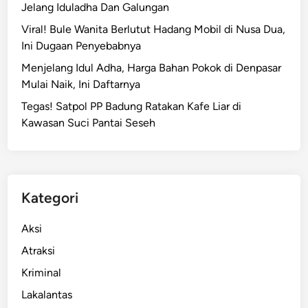
Jelang Iduladha Dan Galungan
d
i
Viral! Bule Wanita Berlutut Hadang Mobil di Nusa Dua,
A
Ini Dugaan Penyebabnya
t
Menjelang Idul Adha, Harga Bahan Pokok di Denpasar
a
Mulai Naik, Ini Daftarnya
s
Tegas! Satpol PP Badung Ratakan Kafe Liar di
J
Kawasan Suci Pantai Seseh
u
r
a
n
g
Kategori
A
i
Aksi
r
Atraksi
T
Kriminal
e
r
Lakalantas
j