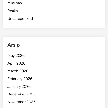
Musibah
u
Reaksi
n
B
Uncategorized
u
l
e
l
Arsip
e
n
May 2026
g
April 2026
,
D
March 2026
r
February 2026
o
January 2026
n
e
December 2025
J
November 2025
a