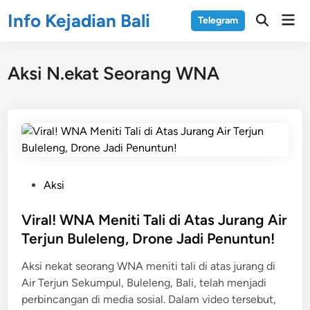
Skip
Info Kejadian Bali
Mai
Telegram
to
Open
Men
Search
content
Aksi N.ekat Seorang WNA
P
Aksi
o
s
Viral! WNA Meniti Tali di Atas Jurang Air
t
Terjun Buleleng, Drone Jadi Penuntun!
e
Aksi nekat seorang WNA meniti tali di atas jurang di
d
Air Terjun Sekumpul, Buleleng, Bali, telah menjadi
i
perbincangan di media sosial​. Dalam video tersebut,
n