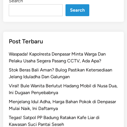
Search
n
T
Search
e
m
u
k
a
Post Terbaru
n
2
Waspada! Kapolresta Denpasar Minta Warga Dan
.
Pelaku Usaha Segera Pasang CCTV, Ada Apa?
6
Stok Beras Bali Aman? Bulog Pastikan Ketersediaan
1
Jelang Iduladha Dan Galungan
2
U
Viral! Bule Wanita Berlutut Hadang Mobil di Nusa Dua,
n
Ini Dugaan Penyebabnya
i
Menjelang Idul Adha, Harga Bahan Pokok di Denpasar
t
Mulai Naik, Ini Daftarnya
A
Tegas! Satpol PP Badung Ratakan Kafe Liar di
k
Kawasan Suci Pantai Seseh
o