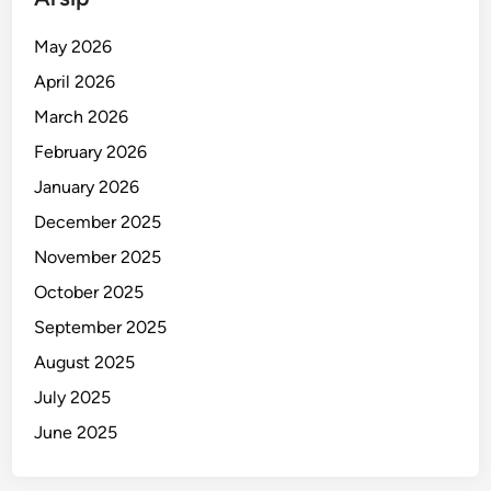
a
l
May 2026
i
April 2026
,
T
March 2026
a
February 2026
w
January 2026
a
r
December 2025
k
November 2025
a
October 2025
n
P
September 2025
e
August 2025
n
July 2025
d
a
June 2025
m
p