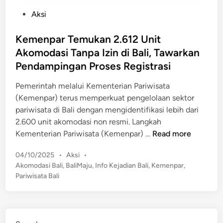
P
Aksi
o
s
Kemenpar Temukan 2.612 Unit
t
Akomodasi Tanpa Izin di Bali, Tawarkan
e
Pendampingan Proses Registrasi
d
i
Pemerintah melalui Kementerian Pariwisata
n
(Kemenpar) terus memperkuat pengelolaan sektor
pariwisata di Bali dengan mengidentifikasi lebih dari
2.600 unit akomodasi non resmi. Langkah
K
Kementerian Pariwisata (Kemenpar) …
Read more
e
P
04/10/2025
•
Aksi
•
m
o
Akomodasi Bali
,
BaliMaju
,
Info Kejadian Bali
,
Kemenpar
,
e
s
Pariwisata Bali
n
t
p
e
a
d
r
i