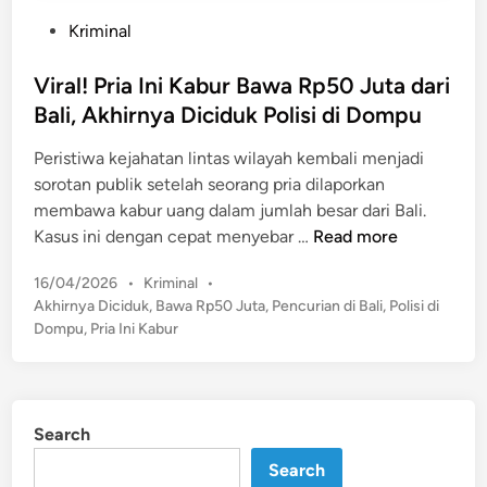
P
Kriminal
o
s
Viral! Pria Ini Kabur Bawa Rp50 Juta dari
t
Bali, Akhirnya Diciduk Polisi di Dompu
e
Peristiwa kejahatan lintas wilayah kembali menjadi
d
sorotan publik setelah seorang pria dilaporkan
i
membawa kabur uang dalam jumlah besar dari Bali.
n
V
Kasus ini dengan cepat menyebar …
Read more
i
P
16/04/2026
•
Kriminal
•
r
o
Akhirnya Diciduk
,
Bawa Rp50 Juta
,
Pencurian di Bali
,
Polisi di
a
s
Dompu
,
Pria Ini Kabur
l
t
!
e
P
d
r
i
Search
n
i
Search
a