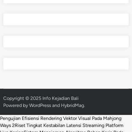
u
Copyright © 2025 Info Kejadian Bali
Powered by
WordPress
and
HybridMag
.
Pengujian Efisiensi Rendering Vektor Visual Pada Mahjong
Ways 2
Riset Tingkat Kestabilan Latensi Streaming Platform