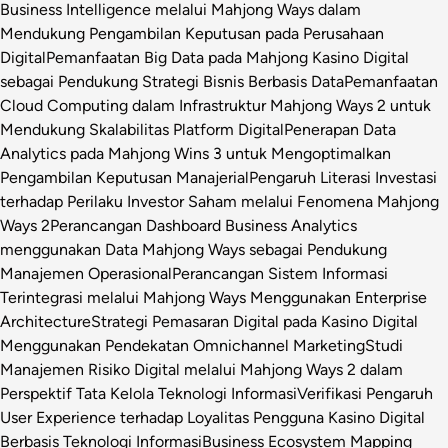
Business Intelligence melalui Mahjong Ways dalam
Mendukung Pengambilan Keputusan pada Perusahaan
Digital
Pemanfaatan Big Data pada Mahjong Kasino Digital
sebagai Pendukung Strategi Bisnis Berbasis Data
Pemanfaatan
Cloud Computing dalam Infrastruktur Mahjong Ways 2 untuk
Mendukung Skalabilitas Platform Digital
Penerapan Data
Analytics pada Mahjong Wins 3 untuk Mengoptimalkan
Pengambilan Keputusan Manajerial
Pengaruh Literasi Investasi
terhadap Perilaku Investor Saham melalui Fenomena Mahjong
Ways 2
Perancangan Dashboard Business Analytics
menggunakan Data Mahjong Ways sebagai Pendukung
Manajemen Operasional
Perancangan Sistem Informasi
Terintegrasi melalui Mahjong Ways Menggunakan Enterprise
Architecture
Strategi Pemasaran Digital pada Kasino Digital
Menggunakan Pendekatan Omnichannel Marketing
Studi
Manajemen Risiko Digital melalui Mahjong Ways 2 dalam
Perspektif Tata Kelola Teknologi Informasi
Verifikasi Pengaruh
User Experience terhadap Loyalitas Pengguna Kasino Digital
Berbasis Teknologi Informasi
Business Ecosystem Mapping