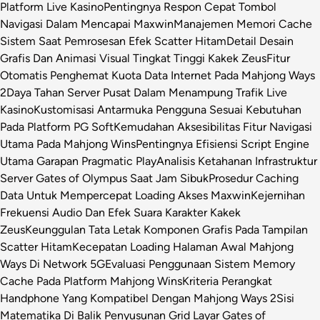
Platform Live Kasino
Pentingnya Respon Cepat Tombol
Navigasi Dalam Mencapai Maxwin
Manajemen Memori Cache
Sistem Saat Pemrosesan Efek Scatter Hitam
Detail Desain
Grafis Dan Animasi Visual Tingkat Tinggi Kakek Zeus
Fitur
Otomatis Penghemat Kuota Data Internet Pada Mahjong Ways
2
Daya Tahan Server Pusat Dalam Menampung Trafik Live
Kasino
Kustomisasi Antarmuka Pengguna Sesuai Kebutuhan
Pada Platform PG Soft
Kemudahan Aksesibilitas Fitur Navigasi
Utama Pada Mahjong Wins
Pentingnya Efisiensi Script Engine
Utama Garapan Pragmatic Play
Analisis Ketahanan Infrastruktur
Server Gates of Olympus Saat Jam Sibuk
Prosedur Caching
Data Untuk Mempercepat Loading Akses Maxwin
Kejernihan
Frekuensi Audio Dan Efek Suara Karakter Kakek
Zeus
Keunggulan Tata Letak Komponen Grafis Pada Tampilan
Scatter Hitam
Kecepatan Loading Halaman Awal Mahjong
Ways Di Network 5G
Evaluasi Penggunaan Sistem Memory
Cache Pada Platform Mahjong Wins
Kriteria Perangkat
Handphone Yang Kompatibel Dengan Mahjong Ways 2
Sisi
Matematika Di Balik Penyusunan Grid Layar Gates of