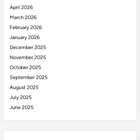
D
April 2026
i
c
March 2026
i
February 2026
d
January 2026
u
k
December 2025
P
November 2025
o
October 2025
l
i
September 2025
s
August 2025
i
July 2025
d
i
June 2025
D
o
m
p