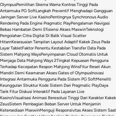
Olympus
Pemilihan Skema Warna Kontras Tinggi Pada
Antarmuka PG Soft
Langkah Preventif Menghadapi Gangguan
Jaringan Server Live Kasino
Pentingnya Synchronous Audio
Rendering Pada Engine Pragmatic Play
Pengalaman Navigasi
Bebas Hambatan Demi Efisiensi Akses Maxwin
Teknologi
Pengolahan Citra Digital Di Balik Visual Scatter
Hitam
Kesesuaian Tampilan Layout Adaptif Kakek Zeus Pada
Layar Tablet
Faktor Penentu Kestabilan Transfer Data Pada
Sistem Mahjong Ways
Penyimpanan Cloud Otomatis Untuk
Menjaga Data Mahjong Ways 2
Tingkat Kepuasan Pengguna
Terhadap Kecepatan Respon Mahjong Wins
Fitur Reset Akun
Mandiri Demi Keamanan Akses Gates of Olympus
Inovasi
Integrasi Antarmuka Pengguna Pada Sistem PG Soft
Meneliti
Keunggulan Struktur Kode Sistem Dari Pragmatic Play
Daya
Tarik Fitur Diskusi Interaktif Pada Layanan Live
Kasino
Visualisasi Animasi Beresolusi Tinggi Dari Karakter Kakek
Zeus
Sistem Pembagian Beban Server Untuk Menjamin
Ketersediaan Maxwin
Menguji Responsivitas Akses Sistem Saat