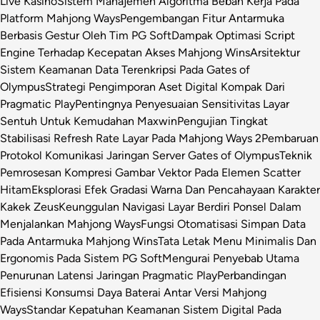
Live Kasino
Sistem Manajemen Algoritma Beban Kerja Pada
Platform Mahjong Ways
Pengembangan Fitur Antarmuka
Berbasis Gestur Oleh Tim PG Soft
Dampak Optimasi Script
Engine Terhadap Kecepatan Akses Mahjong Wins
Arsitektur
Sistem Keamanan Data Terenkripsi Pada Gates of
Olympus
Strategi Pengimporan Aset Digital Kompak Dari
Pragmatic Play
Pentingnya Penyesuaian Sensitivitas Layar
Sentuh Untuk Kemudahan Maxwin
Pengujian Tingkat
Stabilisasi Refresh Rate Layar Pada Mahjong Ways 2
Pembaruan
Protokol Komunikasi Jaringan Server Gates of Olympus
Teknik
Pemrosesan Kompresi Gambar Vektor Pada Elemen Scatter
Hitam
Eksplorasi Efek Gradasi Warna Dan Pencahayaan Karakter
Kakek Zeus
Keunggulan Navigasi Layar Berdiri Ponsel Dalam
Menjalankan Mahjong Ways
Fungsi Otomatisasi Simpan Data
Pada Antarmuka Mahjong Wins
Tata Letak Menu Minimalis Dan
Ergonomis Pada Sistem PG Soft
Mengurai Penyebab Utama
Penurunan Latensi Jaringan Pragmatic Play
Perbandingan
Efisiensi Konsumsi Daya Baterai Antar Versi Mahjong
Ways
Standar Kepatuhan Keamanan Sistem Digital Pada