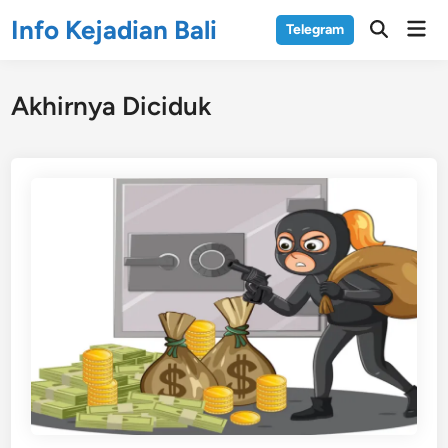
Skip
Info Kejadian Bali
Mai
Telegram
to
Open
Men
Search
content
Akhirnya Diciduk