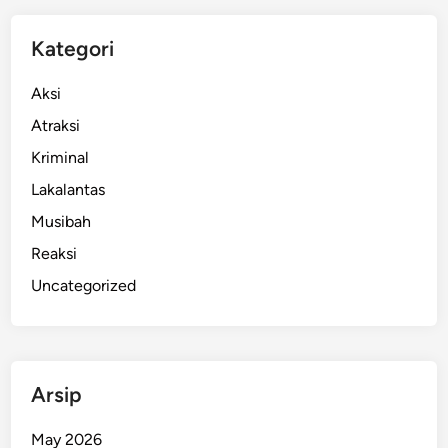
a
d
Kategori
a
r
Aksi
i
Atraksi
B
Kriminal
a
l
Lakalantas
i
Musibah
,
Reaksi
A
k
Uncategorized
h
i
r
n
Arsip
y
a
May 2026