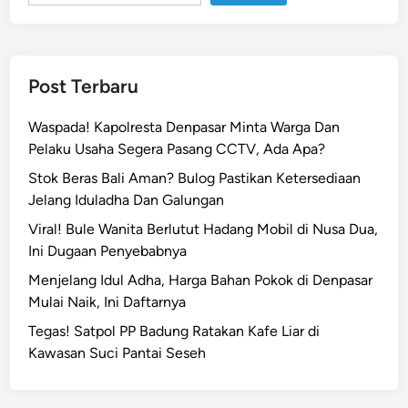
I
n
i
K
Post Terbaru
a
b
Waspada! Kapolresta Denpasar Minta Warga Dan
u
Pelaku Usaha Segera Pasang CCTV, Ada Apa?
r
Stok Beras Bali Aman? Bulog Pastikan Ketersediaan
B
Jelang Iduladha Dan Galungan
a
w
Viral! Bule Wanita Berlutut Hadang Mobil di Nusa Dua,
a
Ini Dugaan Penyebabnya
R
Menjelang Idul Adha, Harga Bahan Pokok di Denpasar
p
Mulai Naik, Ini Daftarnya
5
Tegas! Satpol PP Badung Ratakan Kafe Liar di
0
Kawasan Suci Pantai Seseh
J
u
t