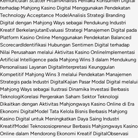
Kemunculan Scatter Hitam
Analisis Perilaku Konsumen Digital
terhadap Mahjong Kasino Digital Menggunakan Pendekatan
Technology Acceptance Model
Analisis Strategi Branding
Digital dengan Mahjong Ways sebagai Pendukung Industri
Kreatif Berkelanjutan
Evaluasi Strategi Manajemen Digital pada
Platform Kasino Online Menggunakan Pendekatan Balanced
Scorecard
Identifikasi Hubungan Sentimen Digital terhadap
Nilai Perusahaan melalui Aktivitas Kasino Online
Implementasi
Artificial Intelligence pada Mahjong Wins 3 dalam Mendukung
Personalisasi Layanan Digital
Interpretasi Keunggulan
Kompetitif Mahjong Wins 3 melalui Pendekatan Manajemen
Strategis pada Industri Digital
Kajian Pasar Modal Digital melalui
Mahjong Ways sebagai Ilustrasi Dinamika Investasi Berbasis
Teknologi
Korelasi Pergerakan Saham Sektor Teknologi
Dikaitkan dengan Aktivitas Mahjongways Kasino Online di Era
Ekonomi Digital
Model Tata Kelola Bisnis Berbasis Mahjong
Kasino Digital untuk Meningkatkan Daya Saing Industri
Kreatif
Model Teknososiopreneur Berbasis Mahjongways Kasino
Online dalam Mendorong Ekonomi Kreatif Digital
Observasi