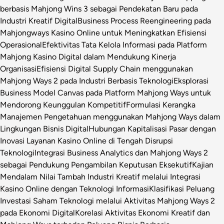
berbasis Mahjong Wins 3 sebagai Pendekatan Baru pada
Industri Kreatif Digital
Business Process Reengineering pada
Mahjongways Kasino Online untuk Meningkatkan Efisiensi
Operasional
Efektivitas Tata Kelola Informasi pada Platform
Mahjong Kasino Digital dalam Mendukung Kinerja
Organisasi
Efisiensi Digital Supply Chain menggunakan
Mahjong Ways 2 pada Industri Berbasis Teknologi
Eksplorasi
Business Model Canvas pada Platform Mahjong Ways untuk
Mendorong Keunggulan Kompetitif
Formulasi Kerangka
Manajemen Pengetahuan menggunakan Mahjong Ways dalam
Lingkungan Bisnis Digital
Hubungan Kapitalisasi Pasar dengan
Inovasi Layanan Kasino Online di Tengah Disrupsi
Teknologi
Integrasi Business Analytics dan Mahjong Ways 2
sebagai Pendukung Pengambilan Keputusan Eksekutif
Kajian
Mendalam Nilai Tambah Industri Kreatif melalui Integrasi
Kasino Online dengan Teknologi Informasi
Klasifikasi Peluang
Investasi Saham Teknologi melalui Aktivitas Mahjong Ways 2
pada Ekonomi Digital
Korelasi Aktivitas Ekonomi Kreatif dan