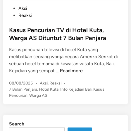
P
Aksi
o
Reaksi
s
t
Kasus Pencurian TV di Hotel Kuta,
e
Warga AS Dituntut 7 Bulan Penjara
d
Kasus pencurian televisi di hotel Kuta yang
i
melibatkan seorang warga negara Amerika Serikat di
n
sebuah hotel ternama di kawasan wisata Kuta, Bali.
K
Kejadian yang sempat …
Read more
a
P
08/08/2025
•
Aksi
,
Reaksi
•
s
o
7 Bulan Penjara
,
Hotel Kuta
,
Info Kejadian Bali
,
Kasus
u
s
Pencurian
,
Warga AS
s
t
P
e
e
d
n
i
Search
n
c