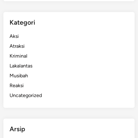
W
a
r
Kategori
g
a
Aksi
A
Atraksi
S
Kriminal
D
i
Lakalantas
t
Musibah
u
Reaksi
n
t
Uncategorized
u
t
7
B
Arsip
u