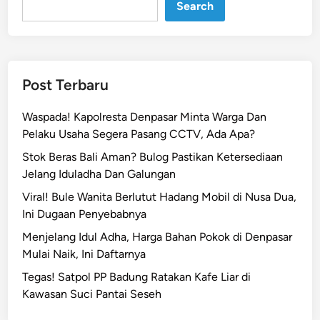
u
Search
r
i
a
n
Post Terbaru
T
V
Waspada! Kapolresta Denpasar Minta Warga Dan
d
Pelaku Usaha Segera Pasang CCTV, Ada Apa?
i
Stok Beras Bali Aman? Bulog Pastikan Ketersediaan
H
Jelang Iduladha Dan Galungan
o
t
Viral! Bule Wanita Berlutut Hadang Mobil di Nusa Dua,
e
Ini Dugaan Penyebabnya
l
Menjelang Idul Adha, Harga Bahan Pokok di Denpasar
K
Mulai Naik, Ini Daftarnya
u
Tegas! Satpol PP Badung Ratakan Kafe Liar di
t
Kawasan Suci Pantai Seseh
a
,