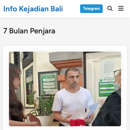
Skip
Info Kejadian Bali
Mai
Telegram
to
Open
Men
Search
content
7 Bulan Penjara