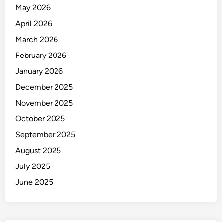
l
May 2026
a
April 2026
n
P
March 2026
e
February 2026
n
January 2026
j
a
December 2025
r
November 2025
a
October 2025
September 2025
August 2025
July 2025
June 2025