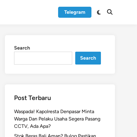
Switch
Telegram
Open
to
Search
dark
mode
Search
Search
Post Terbaru
Waspada! Kapolresta Denpasar Minta
Warga Dan Pelaku Usaha Segera Pasang
CCTV, Ada Apa?
Stok Beras Bali Aman? Bulog Pastikan