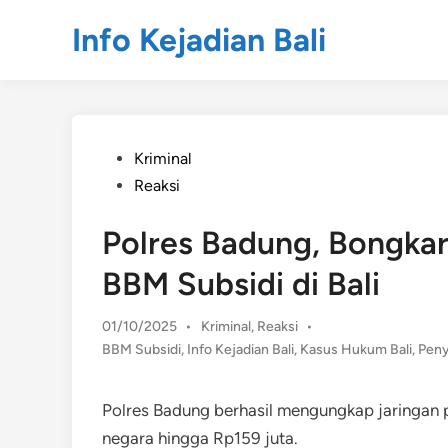
Skip
Info Kejadian Bali
to
content
Posted
Kriminal
in
Reaksi
Polres Badung, Bongka
BBM Subsidi di Bali
Posted
01/10/2025
•
Kriminal
,
Reaksi
•
in
BBM Subsidi
,
Info Kejadian Bali
,
Kasus Hukum Bali
,
Peny
Polres Badung berhasil mengungkap jaringan 
negara hingga Rp159 juta.