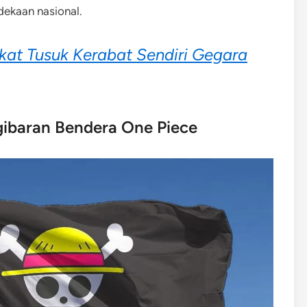
ekaan nasional.
at Tusuk Kerabat Sendiri Gegara
gibaran Bendera One Piece