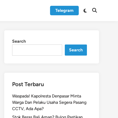
Switch
Telegram
Open
to
Search
dark
mode
Search
Search
Post Terbaru
Waspada! Kapolresta Denpasar Minta
Warga Dan Pelaku Usaha Segera Pasang
CCTV, Ada Apa?
Stok Beras Bali Aman? Bulog Pastikan