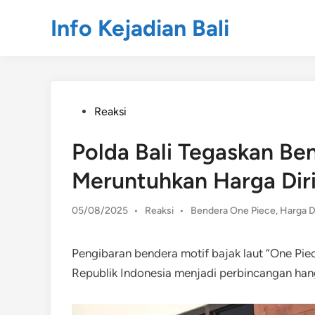
Skip
Info Kejadian Bali
to
content
Posted
Reaksi
in
Polda Bali Tegaskan Be
Meruntuhkan Harga Dir
Posted
05/08/2025
•
Reaksi
•
Bendera One Piece
,
Harga D
in
Pengibaran bendera motif bajak laut “One Pi
Republik Indonesia menjadi perbincangan han