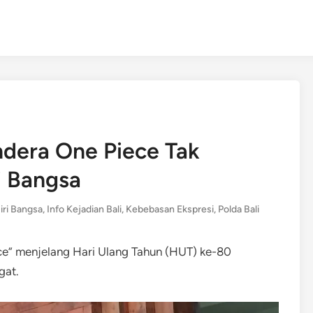
ndera One Piece Tak
i Bangsa
iri Bangsa
,
Info Kejadian Bali
,
Kebebasan Ekspresi
,
Polda Bali
ece” menjelang Hari Ulang Tahun (HUT) ke-80
gat.