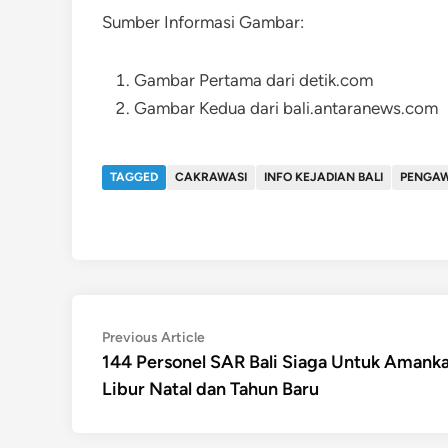
Sumber Informasi Gambar:
Gambar Pertama dari detik.com
Gambar Kedua dari bali.antaranews.com
TAGGED
CAKRAWASI
INFO KEJADIAN BALI
PENGAW
Post
Previous
Previous Article
article:
144 Personel SAR Bali Siaga Untuk Amank
navigation
Libur Natal dan Tahun Baru