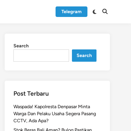
Switch
Telegram
Open
to
Search
dark
mode
Search
Search
Post Terbaru
Waspada! Kapolresta Denpasar Minta
Warga Dan Pelaku Usaha Segera Pasang
CCTV, Ada Apa?
Stok Beras Bali Aman? Bulog Pastikan