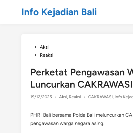
Skip
Info Kejadian Bali
to
content
Posted
Aksi
in
Reaksi
Perketat Pengawasan W
Luncurkan CAKRAWASI
Posted
19/12/2025
•
Aksi
,
Reaksi
•
CAKRAWASI
,
Info Kejad
in
PHRI Bali bersama Polda Bali meluncurkan 
pengawasan warga negara asing.