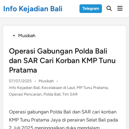
Skip
Info Kejadian Bali
Mai
Telegram
to
Open
Men
Search
content
Posted
Musibah
in
Operasi Gabungan Polda Bali
dan SAR Cari Korban KMP Tunu
Pratama
Posted
07/07/2025
•
Musibah
•
in
Info Kejadian Bali
,
Kecelakaan di Laut
,
MP Tunu Pratama
,
Operasi Pencarian
,
Polda Bali
,
Tim SAR
Operasi gabungan Polda Bali dan SAR cari korban
KMP Tunu Pratama Jaya di perairan Selat Bali pada
2 Juli 2025 meninggalkan duka mendalam.