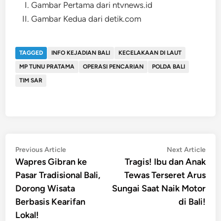
Gambar Pertama dari ntvnews.id
Gambar Kedua dari detik.com
TAGGED
INFO KEJADIAN BALI
KECELAKAAN DI LAUT
MP TUNU PRATAMA
OPERASI PENCARIAN
POLDA BALI
TIM SAR
Post
Previous
Nex
Previous Article
Next Article
article:
artic
Wapres Gibran ke
Tragis! Ibu dan Anak
navigation
Pasar Tradisional Bali,
Tewas Terseret Arus
Dorong Wisata
Sungai Saat Naik Motor
Berbasis Kearifan
di Bali!
Lokal!