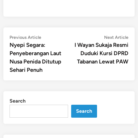
Post
Previous
Nex
Previous Article
Next Article
article:
artic
Nyepi Segara:
I Wayan Sukaja Resmi
navigation
Penyeberangan Laut
Duduki Kursi DPRD
Nusa Penida Ditutup
Tabanan Lewat PAW
Sehari Penuh
Search
Search