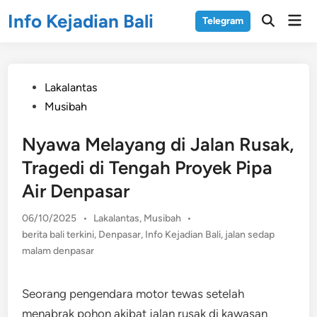
Skip
Info Kejadian Bali
Mai
Telegram
to
Open
Men
Search
content
Posted
Lakalantas
in
Musibah
Nyawa Melayang di Jalan Rusak,
Tragedi di Tengah Proyek Pipa
Air Denpasar
Posted
06/10/2025
•
Lakalantas
,
Musibah
•
in
berita bali terkini
,
Denpasar
,
Info Kejadian Bali
,
jalan sedap
malam denpasar
Seorang pengendara motor tewas setelah
menabrak pohon akibat jalan rusak di kawasan