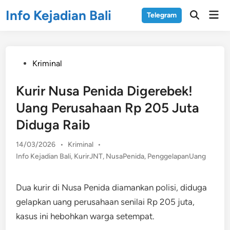
Skip
Info Kejadian Bali
Mai
Telegram
to
Open
Men
Search
content
Posted
Kriminal
in
Kurir Nusa Penida Digerebek!
Uang Perusahaan Rp 205 Juta
Diduga Raib
Posted
14/03/2026
•
Kriminal
•
in
Info Kejadian Bali
,
KurirJNT
,
NusaPenida
,
PenggelapanUang
Dua kurir di Nusa Penida diamankan polisi, diduga
gelapkan uang perusahaan senilai Rp 205 juta,
kasus ini hebohkan warga setempat.