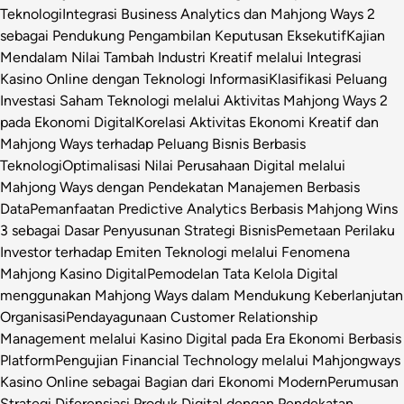
Teknologi
Integrasi Business Analytics dan Mahjong Ways 2
sebagai Pendukung Pengambilan Keputusan Eksekutif
Kajian
Mendalam Nilai Tambah Industri Kreatif melalui Integrasi
Kasino Online dengan Teknologi Informasi
Klasifikasi Peluang
Investasi Saham Teknologi melalui Aktivitas Mahjong Ways 2
pada Ekonomi Digital
Korelasi Aktivitas Ekonomi Kreatif dan
Mahjong Ways terhadap Peluang Bisnis Berbasis
Teknologi
Optimalisasi Nilai Perusahaan Digital melalui
Mahjong Ways dengan Pendekatan Manajemen Berbasis
Data
Pemanfaatan Predictive Analytics Berbasis Mahjong Wins
3 sebagai Dasar Penyusunan Strategi Bisnis
Pemetaan Perilaku
Investor terhadap Emiten Teknologi melalui Fenomena
Mahjong Kasino Digital
Pemodelan Tata Kelola Digital
menggunakan Mahjong Ways dalam Mendukung Keberlanjutan
Organisasi
Pendayagunaan Customer Relationship
Management melalui Kasino Digital pada Era Ekonomi Berbasis
Platform
Pengujian Financial Technology melalui Mahjongways
Kasino Online sebagai Bagian dari Ekonomi Modern
Perumusan
Strategi Diferensiasi Produk Digital dengan Pendekatan