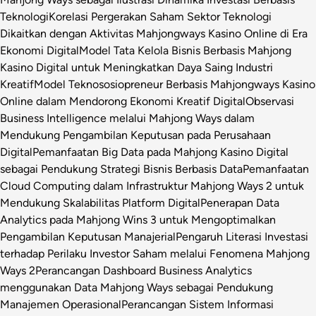
Teknologi
Korelasi Pergerakan Saham Sektor Teknologi
Dikaitkan dengan Aktivitas Mahjongways Kasino Online di Era
Ekonomi Digital
Model Tata Kelola Bisnis Berbasis Mahjong
Kasino Digital untuk Meningkatkan Daya Saing Industri
Kreatif
Model Teknososiopreneur Berbasis Mahjongways Kasino
Online dalam Mendorong Ekonomi Kreatif Digital
Observasi
Business Intelligence melalui Mahjong Ways dalam
Mendukung Pengambilan Keputusan pada Perusahaan
Digital
Pemanfaatan Big Data pada Mahjong Kasino Digital
sebagai Pendukung Strategi Bisnis Berbasis Data
Pemanfaatan
Cloud Computing dalam Infrastruktur Mahjong Ways 2 untuk
Mendukung Skalabilitas Platform Digital
Penerapan Data
Analytics pada Mahjong Wins 3 untuk Mengoptimalkan
Pengambilan Keputusan Manajerial
Pengaruh Literasi Investasi
terhadap Perilaku Investor Saham melalui Fenomena Mahjong
Ways 2
Perancangan Dashboard Business Analytics
menggunakan Data Mahjong Ways sebagai Pendukung
Manajemen Operasional
Perancangan Sistem Informasi