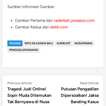
Sumber Informasi Gambar:
Gambar Pertama dari
radarbali.jawapos.com
Gambar Kedua dari
detik.com
TAGGED
INFO KEJADIAN BALI
KURIRJNT
NUSAPENIDA
PENGGELAPANUANG
Post
Previous
Nex
Previous Article
Next Article
article:
artic
Tragedi Judi Online!
Putusan Pengadilan
navigation
Sopir Muda Ditemukan
Dipersoalkan! Jaksa
Tak Bernyawa di Nusa
Banding Kasus