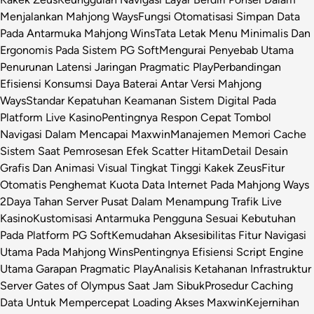
Menjalankan Mahjong Ways
Fungsi Otomatisasi Simpan Data
Pada Antarmuka Mahjong Wins
Tata Letak Menu Minimalis Dan
Ergonomis Pada Sistem PG Soft
Mengurai Penyebab Utama
Penurunan Latensi Jaringan Pragmatic Play
Perbandingan
Efisiensi Konsumsi Daya Baterai Antar Versi Mahjong
Ways
Standar Kepatuhan Keamanan Sistem Digital Pada
Platform Live Kasino
Pentingnya Respon Cepat Tombol
Navigasi Dalam Mencapai Maxwin
Manajemen Memori Cache
Sistem Saat Pemrosesan Efek Scatter Hitam
Detail Desain
Grafis Dan Animasi Visual Tingkat Tinggi Kakek Zeus
Fitur
Otomatis Penghemat Kuota Data Internet Pada Mahjong Ways
2
Daya Tahan Server Pusat Dalam Menampung Trafik Live
Kasino
Kustomisasi Antarmuka Pengguna Sesuai Kebutuhan
Pada Platform PG Soft
Kemudahan Aksesibilitas Fitur Navigasi
Utama Pada Mahjong Wins
Pentingnya Efisiensi Script Engine
Utama Garapan Pragmatic Play
Analisis Ketahanan Infrastruktur
Server Gates of Olympus Saat Jam Sibuk
Prosedur Caching
Data Untuk Mempercepat Loading Akses Maxwin
Kejernihan