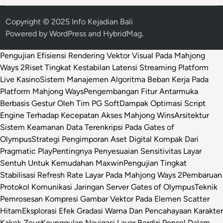
Copyright © 2025 Info Kejadian Bali
Powered by
WordPress
and
HybridMag
.
Pengujian Efisiensi Rendering Vektor Visual Pada Mahjong
Ways 2
Riset Tingkat Kestabilan Latensi Streaming Platform
Live Kasino
Sistem Manajemen Algoritma Beban Kerja Pada
Platform Mahjong Ways
Pengembangan Fitur Antarmuka
Berbasis Gestur Oleh Tim PG Soft
Dampak Optimasi Script
Engine Terhadap Kecepatan Akses Mahjong Wins
Arsitektur
Sistem Keamanan Data Terenkripsi Pada Gates of
Olympus
Strategi Pengimporan Aset Digital Kompak Dari
Pragmatic Play
Pentingnya Penyesuaian Sensitivitas Layar
Sentuh Untuk Kemudahan Maxwin
Pengujian Tingkat
Stabilisasi Refresh Rate Layar Pada Mahjong Ways 2
Pembaruan
Protokol Komunikasi Jaringan Server Gates of Olympus
Teknik
Pemrosesan Kompresi Gambar Vektor Pada Elemen Scatter
Hitam
Eksplorasi Efek Gradasi Warna Dan Pencahayaan Karakter
Kakek Zeus
Keunggulan Navigasi Layar Berdiri Ponsel Dalam