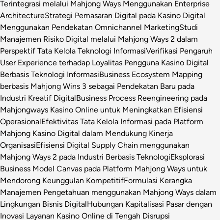
Terintegrasi melalui Mahjong Ways Menggunakan Enterprise
Architecture
Strategi Pemasaran Digital pada Kasino Digital
Menggunakan Pendekatan Omnichannel Marketing
Studi
Manajemen Risiko Digital melalui Mahjong Ways 2 dalam
Perspektif Tata Kelola Teknologi Informasi
Verifikasi Pengaruh
User Experience terhadap Loyalitas Pengguna Kasino Digital
Berbasis Teknologi Informasi
Business Ecosystem Mapping
berbasis Mahjong Wins 3 sebagai Pendekatan Baru pada
Industri Kreatif Digital
Business Process Reengineering pada
Mahjongways Kasino Online untuk Meningkatkan Efisiensi
Operasional
Efektivitas Tata Kelola Informasi pada Platform
Mahjong Kasino Digital dalam Mendukung Kinerja
Organisasi
Efisiensi Digital Supply Chain menggunakan
Mahjong Ways 2 pada Industri Berbasis Teknologi
Eksplorasi
Business Model Canvas pada Platform Mahjong Ways untuk
Mendorong Keunggulan Kompetitif
Formulasi Kerangka
Manajemen Pengetahuan menggunakan Mahjong Ways dalam
Lingkungan Bisnis Digital
Hubungan Kapitalisasi Pasar dengan
Inovasi Layanan Kasino Online di Tengah Disrupsi