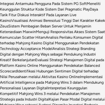
Integrasi Antarmuka Pengguna Pada Sistem PG Soft
Meneliti
Keunggulan Struktur Kode Sistem Dari Pragmatic Play
Daya
Tarik Fitur Diskusi Interaktif Pada Layanan Live
Kasino
Visualisasi Animasi Beresolusi Tinggi Dari Karakter Kakek
Zeus
Sistem Pembagian Beban Server Untuk Menjamin
Ketersediaan Maxwin
Menguji Responsivitas Akses Sistem Saat
Kemunculan Scatter Hitam
Analisis Perilaku Konsumen Digital
terhadap Mahjong Kasino Digital Menggunakan Pendekatan
Technology Acceptance Model
Analisis Strategi Branding
Digital dengan Mahjong Ways sebagai Pendukung Industri
Kreatif Berkelanjutan
Evaluasi Strategi Manajemen Digital pada
Platform Kasino Online Menggunakan Pendekatan Balanced
Scorecard
Identifikasi Hubungan Sentimen Digital terhadap
Nilai Perusahaan melalui Aktivitas Kasino Online
Implementasi
Artificial Intelligence pada Mahjong Wins 3 dalam Mendukung
Personalisasi Layanan Digital
Interpretasi Keunggulan
Kompetitif Mahjong Wins 3 melalui Pendekatan Manajemen
Strategis pada Industri Digital
Kajian Pasar Modal Digital melalui
Mahjong Ways sebagai Ilustrasi Dinamika Investasi Berbasis