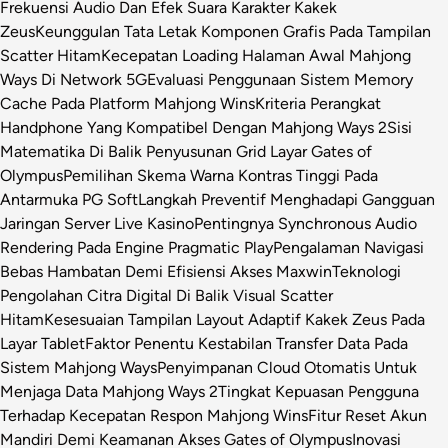
Frekuensi Audio Dan Efek Suara Karakter Kakek
Zeus
Keunggulan Tata Letak Komponen Grafis Pada Tampilan
Scatter Hitam
Kecepatan Loading Halaman Awal Mahjong
Ways Di Network 5G
Evaluasi Penggunaan Sistem Memory
Cache Pada Platform Mahjong Wins
Kriteria Perangkat
Handphone Yang Kompatibel Dengan Mahjong Ways 2
Sisi
Matematika Di Balik Penyusunan Grid Layar Gates of
Olympus
Pemilihan Skema Warna Kontras Tinggi Pada
Antarmuka PG Soft
Langkah Preventif Menghadapi Gangguan
Jaringan Server Live Kasino
Pentingnya Synchronous Audio
Rendering Pada Engine Pragmatic Play
Pengalaman Navigasi
Bebas Hambatan Demi Efisiensi Akses Maxwin
Teknologi
Pengolahan Citra Digital Di Balik Visual Scatter
Hitam
Kesesuaian Tampilan Layout Adaptif Kakek Zeus Pada
Layar Tablet
Faktor Penentu Kestabilan Transfer Data Pada
Sistem Mahjong Ways
Penyimpanan Cloud Otomatis Untuk
Menjaga Data Mahjong Ways 2
Tingkat Kepuasan Pengguna
Terhadap Kecepatan Respon Mahjong Wins
Fitur Reset Akun
Mandiri Demi Keamanan Akses Gates of Olympus
Inovasi