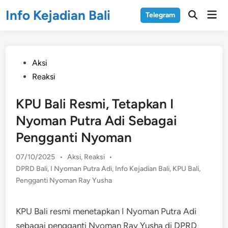
Skip
Info Kejadian Bali
Mai
Telegram
to
Open
Men
Search
content
Posted
Aksi
in
Reaksi
KPU Bali Resmi, Tetapkan I
Nyoman Putra Adi Sebagai
Pengganti Nyoman
Posted
07/10/2025
•
Aksi
,
Reaksi
•
in
DPRD Bali
,
I Nyoman Putra Adi
,
Info Kejadian Bali
,
KPU Bali
,
Pengganti Nyoman Ray Yusha
KPU Bali resmi menetapkan I Nyoman Putra Adi
sebagai pengganti Nyoman Ray Yusha di DPRD