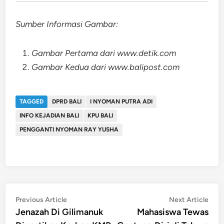
Sumber Informasi Gambar:
Gambar Pertama dari www.detik.com
Gambar Kedua dari www.balipost.com
TAGGED
DPRD BALI
I NYOMAN PUTRA ADI
INFO KEJADIAN BALI
KPU BALI
PENGGANTI NYOMAN RAY YUSHA
Post
Previous
Nex
Previous Article
Next Article
article:
artic
Jenazah Di Gilimanuk
Mahasiswa Tewas
navigation