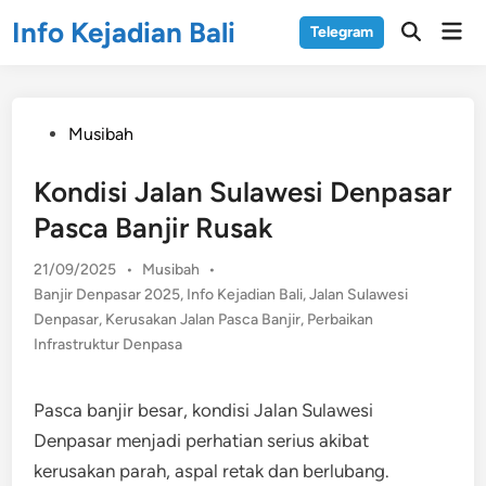
Skip
Info Kejadian Bali
Mai
Telegram
to
Open
Men
Search
content
Posted
Musibah
in
Kondisi Jalan Sulawesi Denpasar
Pasca Banjir Rusak
Posted
21/09/2025
•
Musibah
•
in
Banjir Denpasar 2025
,
Info Kejadian Bali
,
Jalan Sulawesi
Denpasar
,
Kerusakan Jalan Pasca Banjir
,
Perbaikan
Infrastruktur Denpasa
Pasca banjir besar, kondisi Jalan Sulawesi
Denpasar menjadi perhatian serius akibat
kerusakan parah, aspal retak dan berlubang.