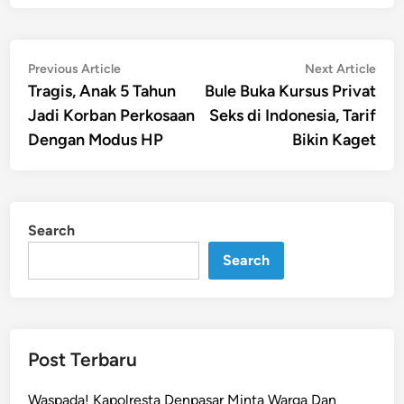
Post
Previous
Nex
Previous Article
Next Article
article:
artic
Tragis, Anak 5 Tahun
Bule Buka Kursus Privat
navigation
Jadi Korban Perkosaan
Seks di Indonesia, Tarif
Dengan Modus HP
Bikin Kaget
Search
Search
Post Terbaru
Waspada! Kapolresta Denpasar Minta Warga Dan