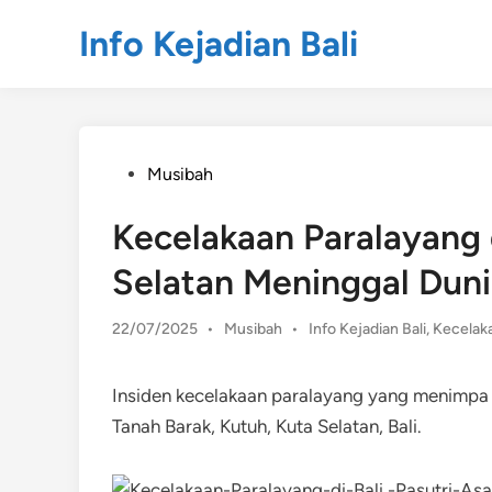
Skip
Info Kejadian Bali
to
content
Posted
Musibah
in
Kecelakaan Paralayang d
Selatan Meninggal Dun
Posted
22/07/2025
•
Musibah
•
Info Kejadian Bali
,
Kecelak
in
Insiden kecelakaan paralayang yang menimpa p
Tanah Barak, Kutuh, Kuta Selatan, Bali.