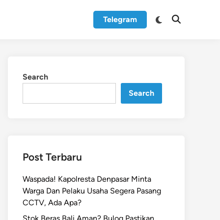
Switch
Telegram
Open
to
Search
dark
mode
Search
Search
Post Terbaru
Waspada! Kapolresta Denpasar Minta
Warga Dan Pelaku Usaha Segera Pasang
CCTV, Ada Apa?
Stok Beras Bali Aman? Bulog Pastikan