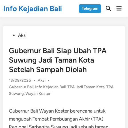
Skip
Info Kejadian Bali
Mai
Telegram
to
Open
Men
Search
content
Posted
Aksi
in
Gubernur Bali Siap Ubah TPA
Suwung Jadi Taman Kota
Setelah Sampah Diolah
Posted
13/08/2025
•
Aksi
•
in
Gubernur Bali
,
Info Kejadian Bali
,
TPA Jadi Taman Kota
,
TPA
Suwung
,
Wayan Koster
Gubernur Bali Wayan Koster berencana untuk
mengubah Tempat Pembuangan Akhir (TPA)
Regional Sarbagita Suwung jadi sebuah taman