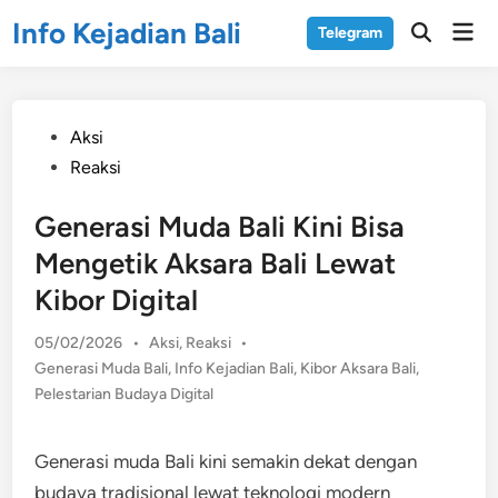
Skip
Info Kejadian Bali
Mai
Telegram
to
Open
Men
Search
content
Posted
Aksi
in
Reaksi
Generasi Muda Bali Kini Bisa
Mengetik Aksara Bali Lewat
Kibor Digital
Posted
05/02/2026
•
Aksi
,
Reaksi
•
in
Generasi Muda Bali
,
Info Kejadian Bali
,
Kibor Aksara Bali
,
Pelestarian Budaya Digital
Generasi muda Bali kini semakin dekat dengan
budaya tradisional lewat teknologi modern