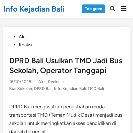
Skip
Info Kejadian Bali
Mai
Telegram
to
Open
Men
Search
content
Posted
Aksi
in
Reaksi
DPRD Bali Usulkan TMD Jadi Bus
Sekolah, Operator Tanggapi
Posted
16/10/2025
•
Aksi
,
Reaksi
•
in
Bus Sekolah
,
DPRD Bali
,
Info Kejadian Bali
,
TMD Bali
DPRD Bali mengusulkan pengubahan moda
transportasi TMD (Teman Mudik Desa) menjadi bus
sekolah untuk meningkatkan akses pendidikan di
daerah terpencil.