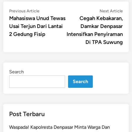
Post
Previous
Nex
Previous Article
Next Article
article:
artic
Mahasiswa Unud Tewas
Cegah Kebakaran,
navigation
Usai Terjun Dari Lantai
Damkar Denpasar
2 Gedung Fisip
Intensifkan Penyiraman
Di TPA Suwung
Search
Search
Post Terbaru
Waspada! Kapolresta Denpasar Minta Warga Dan