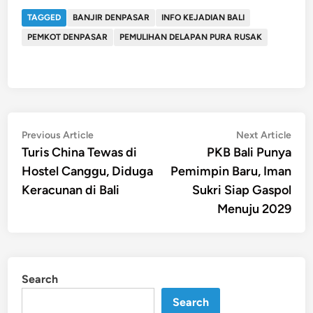
TAGGED
BANJIR DENPASAR
INFO KEJADIAN BALI
PEMKOT DENPASAR
PEMULIHAN DELAPAN PURA RUSAK
Post
Previous
Nex
Previous Article
Next Article
article:
artic
Turis China Tewas di
PKB Bali Punya
navigation
Hostel Canggu, Diduga
Pemimpin Baru, Iman
Keracunan di Bali
Sukri Siap Gaspol
Menuju 2029
Search
Search