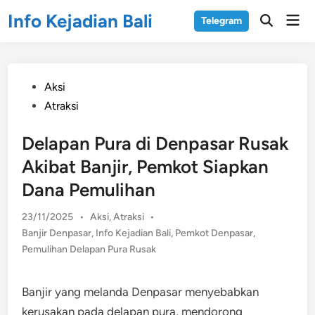
Skip
Info Kejadian Bali
Mai
Telegram
to
Open
Men
Search
content
Posted
Aksi
in
Atraksi
Delapan Pura di Denpasar Rusak
Akibat Banjir, Pemkot Siapkan
Dana Pemulihan
Posted
23/11/2025
•
Aksi
,
Atraksi
•
in
Banjir Denpasar
,
Info Kejadian Bali
,
Pemkot Denpasar
,
Pemulihan Delapan Pura Rusak
Banjir yang melanda Denpasar menyebabkan
kerusakan pada delapan pura, mendorong