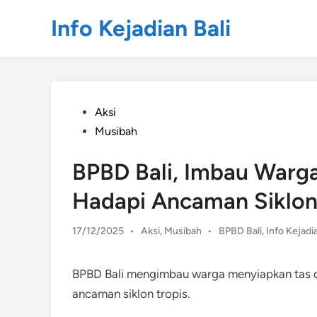
Skip
Info Kejadian Bali
to
content
Posted
Aksi
in
Musibah
BPBD Bali, Imbau Warga
Hadapi Ancaman Siklo
Posted
17/12/2025
•
Aksi
,
Musibah
•
BPBD Bali
,
Info Kejadia
in
BPBD Bali mengimbau warga menyiapkan tas d
ancaman siklon tropis.