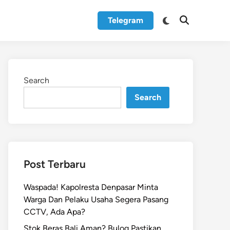
Switch
Telegram
Open
to
Search
dark
mode
Search
Search
Post Terbaru
Waspada! Kapolresta Denpasar Minta
Warga Dan Pelaku Usaha Segera Pasang
CCTV, Ada Apa?
Stok Beras Bali Aman? Bulog Pastikan