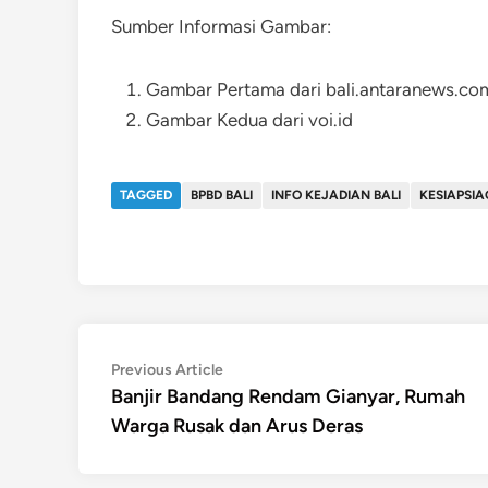
Sumber Informasi Gambar:
Gambar Pertama dari bali.antaranews.co
Gambar Kedua dari voi.id
TAGGED
BPBD BALI
INFO KEJADIAN BALI
KESIAPSI
Post
Previous
Previous Article
article:
Banjir Bandang Rendam Gianyar, Rumah
navigation
Warga Rusak dan Arus Deras