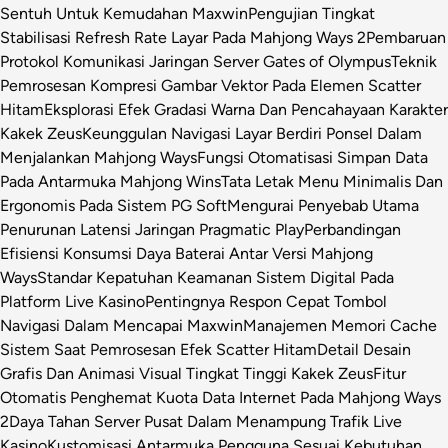
Sentuh Untuk Kemudahan Maxwin
Pengujian Tingkat
Stabilisasi Refresh Rate Layar Pada Mahjong Ways 2
Pembaruan
Protokol Komunikasi Jaringan Server Gates of Olympus
Teknik
Pemrosesan Kompresi Gambar Vektor Pada Elemen Scatter
Hitam
Eksplorasi Efek Gradasi Warna Dan Pencahayaan Karakter
Kakek Zeus
Keunggulan Navigasi Layar Berdiri Ponsel Dalam
Menjalankan Mahjong Ways
Fungsi Otomatisasi Simpan Data
Pada Antarmuka Mahjong Wins
Tata Letak Menu Minimalis Dan
Ergonomis Pada Sistem PG Soft
Mengurai Penyebab Utama
Penurunan Latensi Jaringan Pragmatic Play
Perbandingan
Efisiensi Konsumsi Daya Baterai Antar Versi Mahjong
Ways
Standar Kepatuhan Keamanan Sistem Digital Pada
Platform Live Kasino
Pentingnya Respon Cepat Tombol
Navigasi Dalam Mencapai Maxwin
Manajemen Memori Cache
Sistem Saat Pemrosesan Efek Scatter Hitam
Detail Desain
Grafis Dan Animasi Visual Tingkat Tinggi Kakek Zeus
Fitur
Otomatis Penghemat Kuota Data Internet Pada Mahjong Ways
2
Daya Tahan Server Pusat Dalam Menampung Trafik Live
Kasino
Kustomisasi Antarmuka Pengguna Sesuai Kebutuhan