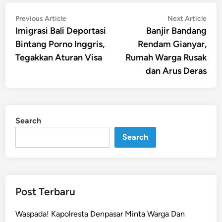
Post
Previous
Nex
Previous Article
Next Article
article:
artic
Imigrasi Bali Deportasi
Banjir Bandang
navigation
Bintang Porno Inggris,
Rendam Gianyar,
Tegakkan Aturan Visa
Rumah Warga Rusak
dan Arus Deras
Search
Search
Post Terbaru
Waspada! Kapolresta Denpasar Minta Warga Dan