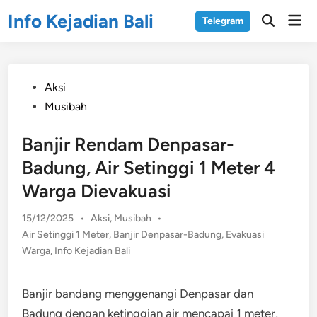
Skip
Info Kejadian Bali
Mai
Telegram
to
Open
Men
Search
content
Posted
Aksi
in
Musibah
Banjir Rendam Denpasar-
Badung, Air Setinggi 1 Meter 4
Warga Dievakuasi
Posted
15/12/2025
•
Aksi
,
Musibah
•
in
Air Setinggi 1 Meter
,
Banjir Denpasar-Badung
,
Evakuasi
Warga
,
Info Kejadian Bali
Banjir bandang menggenangi Denpasar dan
Badung dengan ketinggian air mencapai 1 meter,