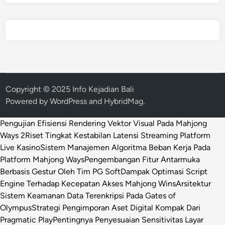
Copyright © 2025 Info Kejadian Bali
Powered by
WordPress
and
HybridMag
.
Pengujian Efisiensi Rendering Vektor Visual Pada Mahjong
Ways 2
Riset Tingkat Kestabilan Latensi Streaming Platform
Live Kasino
Sistem Manajemen Algoritma Beban Kerja Pada
Platform Mahjong Ways
Pengembangan Fitur Antarmuka
Berbasis Gestur Oleh Tim PG Soft
Dampak Optimasi Script
Engine Terhadap Kecepatan Akses Mahjong Wins
Arsitektur
Sistem Keamanan Data Terenkripsi Pada Gates of
Olympus
Strategi Pengimporan Aset Digital Kompak Dari
Pragmatic Play
Pentingnya Penyesuaian Sensitivitas Layar