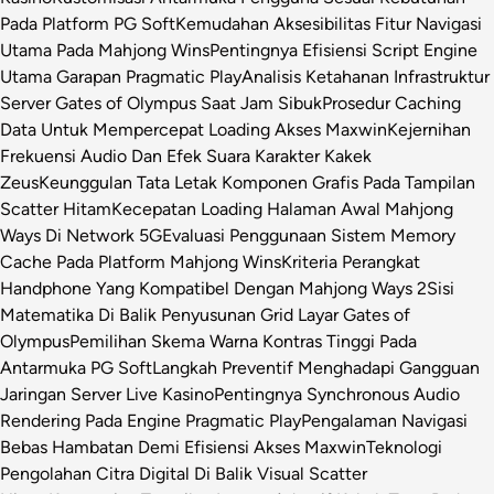
Pada Platform PG Soft
Kemudahan Aksesibilitas Fitur Navigasi
Utama Pada Mahjong Wins
Pentingnya Efisiensi Script Engine
Utama Garapan Pragmatic Play
Analisis Ketahanan Infrastruktur
Server Gates of Olympus Saat Jam Sibuk
Prosedur Caching
Data Untuk Mempercepat Loading Akses Maxwin
Kejernihan
Frekuensi Audio Dan Efek Suara Karakter Kakek
Zeus
Keunggulan Tata Letak Komponen Grafis Pada Tampilan
Scatter Hitam
Kecepatan Loading Halaman Awal Mahjong
Ways Di Network 5G
Evaluasi Penggunaan Sistem Memory
Cache Pada Platform Mahjong Wins
Kriteria Perangkat
Handphone Yang Kompatibel Dengan Mahjong Ways 2
Sisi
Matematika Di Balik Penyusunan Grid Layar Gates of
Olympus
Pemilihan Skema Warna Kontras Tinggi Pada
Antarmuka PG Soft
Langkah Preventif Menghadapi Gangguan
Jaringan Server Live Kasino
Pentingnya Synchronous Audio
Rendering Pada Engine Pragmatic Play
Pengalaman Navigasi
Bebas Hambatan Demi Efisiensi Akses Maxwin
Teknologi
Pengolahan Citra Digital Di Balik Visual Scatter